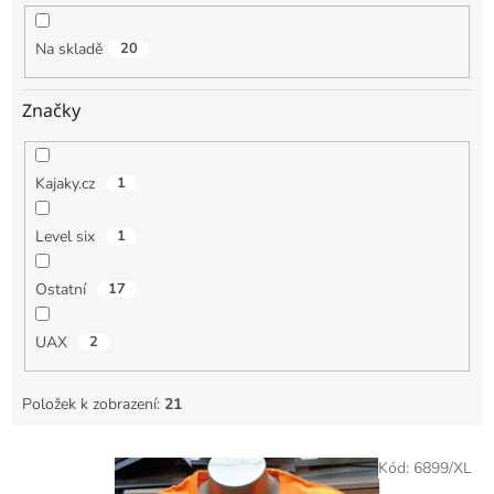
k
t
Na skladě
20
ů
Značky
Kajaky.cz
1
Level six
1
Ostatní
17
UAX
2
Položek k zobrazení:
21
V
Kód:
6899/XL
ý