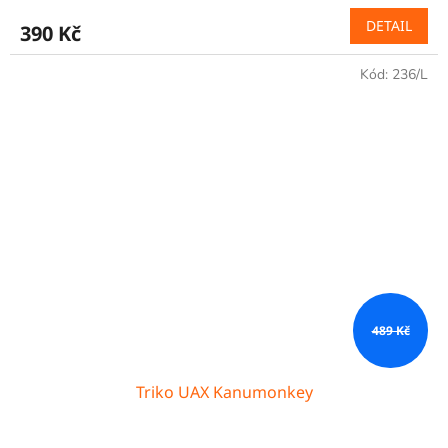
DETAIL
390 Kč
Kód:
236/L
489 Kč
Triko UAX Kanumonkey