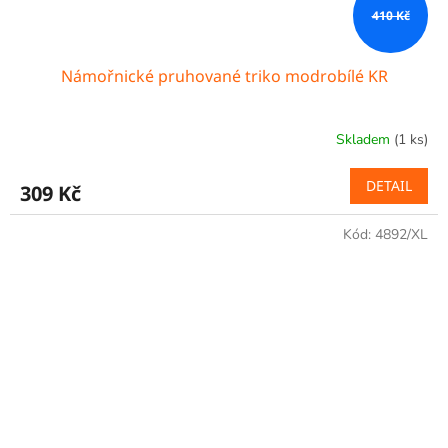
410 Kč
Námořnické pruhované triko modrobílé KR
Skladem
(1 ks)
DETAIL
309 Kč
Kód:
4892/XL