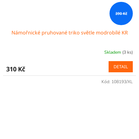
390 Kč
Námořnické pruhované triko světle modrobílé KR
Skladem
(3 ks)
DETAIL
310 Kč
Kód:
108193/XL