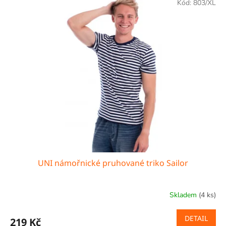
Kód:
803/XL
UNI námořnické pruhované triko Sailor
Skladem
(4 ks)
DETAIL
219 Kč