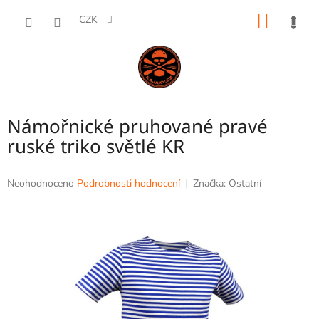
Přejít
NÁKUP
na
CZK
obsah
KOŠÍK
Námořnické pruhované pravé
ruské triko světlé KR
Průměrné
Neohodnoceno
Podrobnosti hodnocení
Značka:
Ostatní
hodnocení
produktu
je
0,0
z
5
hvězdiček.