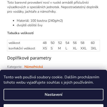
Toto barevné provedení nosí v ruské armádě příslušníci
výsadkových a speciálních jednotek. Nepostradatelný doplněk
pro vodáky, jachtaře a námořníky.
Materiál: 100 bavlna (240g/m2)
dvojitě obšité švy
Tabulka velikostí
velikost
48
50
52
54
56
58
60
konfekční velikost
XS
S
M
L
XL
XXL
3XL
Doplňkové parametry
Kategorie
:
Námořnická
Záruka
:
2 roky
Tento web používá soubory cookie. Dalším procházením
tohoto webu vyjadřujete souhlas s jejich používáním.
Z
á
Nastavení
p
Vytvořil Shoptet
a