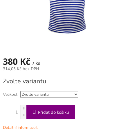
380 Kč
/ ks
314,05 Kč bez DPH
Měrná
Zvolte variantu
cena:
Velikost
Přidat do košíku
Detailní informace