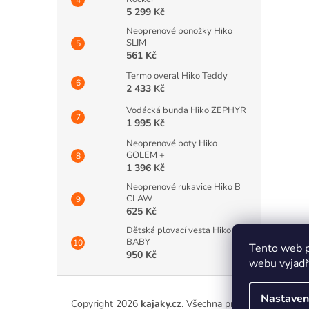
5 299 Kč
Neoprenové ponožky Hiko
SLIM
561 Kč
Termo overal Hiko Teddy
2 433 Kč
Vodácká bunda Hiko ZEPHYR
1 995 Kč
Neoprenové boty Hiko
GOLEM +
1 396 Kč
Neoprenové rukavice Hiko B
CLAW
625 Kč
Dětská plovací vesta Hiko
BABY
Tento web p
950 Kč
webu vyjadřu
Z
á
Nastaven
Copyright 2026
kajaky.cz
. Všechna práva vyhrazena.