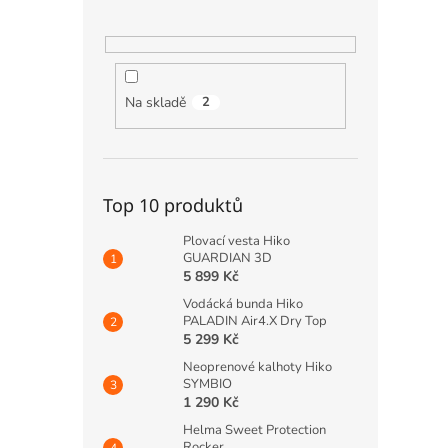
Na skladě
2
Top 10 produktů
Plovací vesta Hiko
GUARDIAN 3D
5 899 Kč
Vodácká bunda Hiko
PALADIN Air4.X Dry Top
5 299 Kč
Neoprenové kalhoty Hiko
SYMBIO
1 290 Kč
Helma Sweet Protection
Rocker