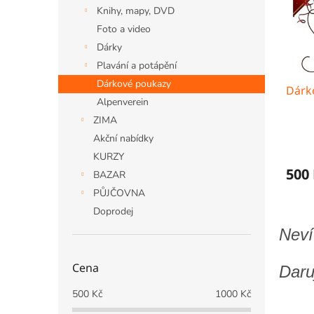
s
o
n
Knihy, mapy, DVD
p
d
e
r
u
Foto a video
l
o
k
Dárky
d
t
Plavání a potápění
u
ů
Dárkové poukazy
Dárk
k
Alpenverein
t
ZIMA
ů
Akční nabídky
KURZY
500
BAZAR
PŮJČOVNA
Doprodej
Neví
Cena
Daru
500
Kč
1000
Kč