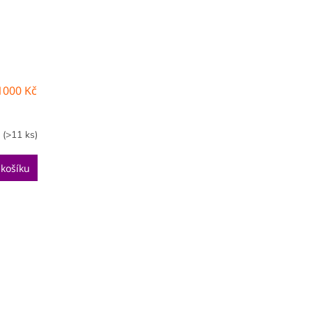
1000 Kč
m
(>11 ks)
 košíku