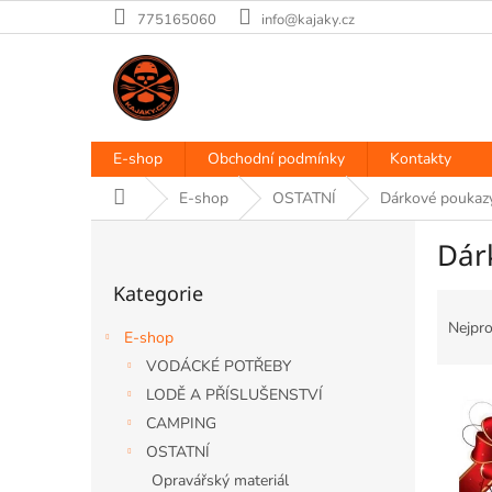
Přejít
775165060
info@kajaky.cz
na
obsah
E-shop
Obchodní podmínky
Kontakty
Domů
E-shop
OSTATNÍ
Dárkové poukaz
P
Dár
o
Přeskočit
s
Kategorie
kategorie
Ř
t
a
r
Nejpro
E-shop
z
a
VODÁCKÉ POTŘEBY
e
n
V
n
LODĚ A PŘÍSLUŠENSTVÍ
n
ý
í
í
CAMPING
p
p
p
OSTATNÍ
i
r
a
Opravářský materiál