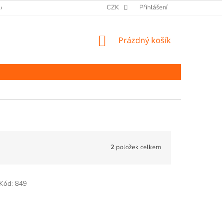
ANY OSOBNÍCH ÚDAJŮ
CZK
Přihlášení
NÁKUPNÍ
Prázdný košík
KOŠÍK
2
položek celkem
Kód:
849