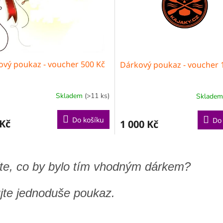
ový poukaz - voucher 500 Kč
Dárkový poukaz - voucher 
Skladem
(>11 ks)
Sklade
Do košíku
Do
 Kč
1 000 Kč
O
v
te, co by bylo tím vhodným dárkem?
l
á
d
jte jednoduše poukaz.
a
c
í