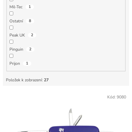
Mil-Tec
1
Ostatní
8
Peak UK
2
Pinguin
2
Prijon
1
Položek k zobrazení:
27
V
Kód:
9080
ý
p
i
s
p