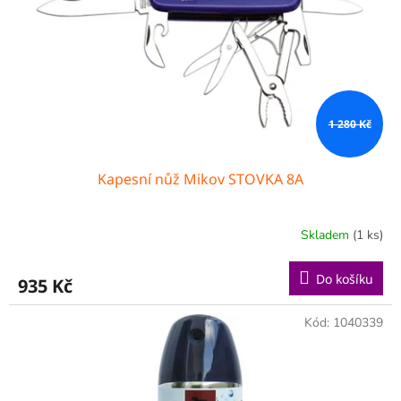
r
o
d
u
k
t
ů
1 280 Kč
Kapesní nůž Mikov STOVKA 8A
Skladem
(1 ks)
Do košíku
935 Kč
Kód:
1040339