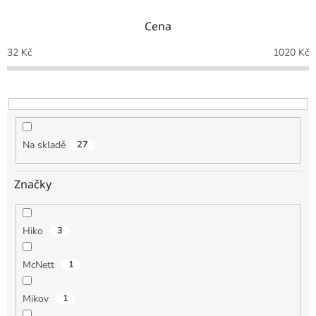
n
Cena
í
p
32
Kč
1020
Kč
r
o
d
u
k
t
Na skladě
27
ů
Značky
Hiko
3
McNett
1
Mikov
1