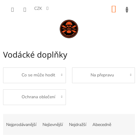
Přejít
NÁKUP
na
CZK
obsah
KOŠÍK
Vodácké doplňky
Co se může hodit
Na přepravu
Ochrana oblečení
Ř
a
Nejprodávanější
Nejlevnější
Nejdražší
Abecedně
z
e