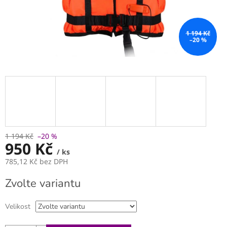
1 194 Kč
–20 %
1 194 Kč
–20 %
950 Kč
/ ks
785,12 Kč bez DPH
Měrná
Zvolte variantu
cena:
Velikost