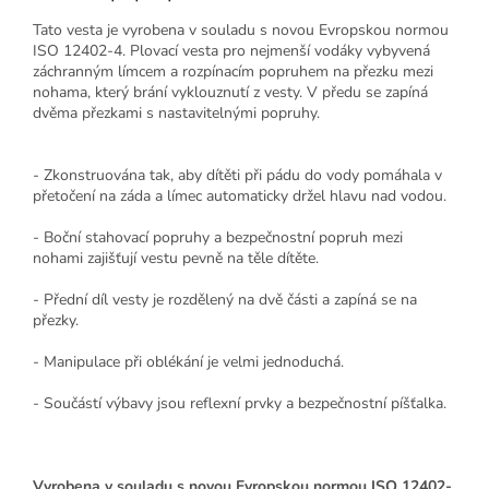
Tato vesta je vyrobena v souladu s novou Evropskou normou
ISO 12402-4. Plovací vesta pro nejmenší vodáky vybyvená
záchranným límcem a rozpínacím popruhem na přezku mezi
nohama, který brání vyklouznutí z vesty. V předu se zapíná
dvěma přezkami s nastavitelnými popruhy.
- Zkonstruována tak, aby dítěti při pádu do vody pomáhala v
přetočení na záda a límec automaticky držel hlavu nad vodou.
- Boční stahovací popruhy a bezpečnostní popruh mezi
nohami zajišťují vestu pevně na těle dítěte.
- Přední díl vesty je rozdělený na dvě části a zapíná se na
přezky.
- Manipulace při oblékání je velmi jednoduchá.
- Součástí výbavy jsou reflexní prvky a bezpečnostní píšťalka.
Vyrobena v souladu s novou Evropskou normou
ISO 12402-