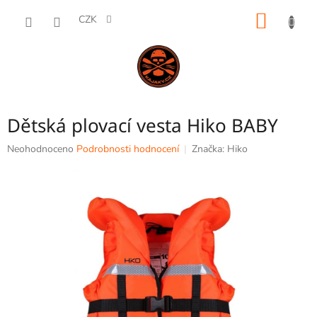
Přejít
NÁKUP
na
CZK
obsah
KOŠÍK
Dětská plovací vesta Hiko BABY
Průměrné
Neohodnoceno
Podrobnosti hodnocení
Značka:
Hiko
hodnocení
produktu
je
0,0
z
5
hvězdiček.