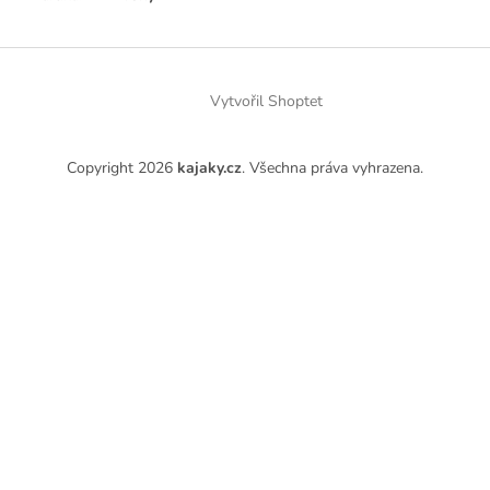
Z
á
p
Vytvořil Shoptet
a
t
Copyright 2026
kajaky.cz
. Všechna práva vyhrazena.
í