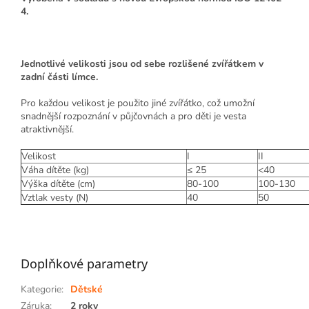
4.
Jednotlivé velikosti jsou od sebe rozlišené zvířátkem v
zadní části límce.
Pro každou velikost je použito jiné zvířátko, což umožní
snadnější rozpoznání v půjčovnách a pro děti je vesta
atraktivnější.
Velikost
I
II
Váha dítěte (kg)
≤ 25
<40
Výška dítěte (cm)
80-100
100-130
Vztlak vesty (N)
40
50
Doplňkové parametry
Kategorie
:
Dětské
Záruka
:
2 roky