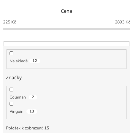
n
Cena
í
p
225
Kč
2893
Kč
r
o
d
u
k
t
Na skladě
12
ů
Značky
Coleman
2
Pinguin
13
Položek k zobrazení:
15