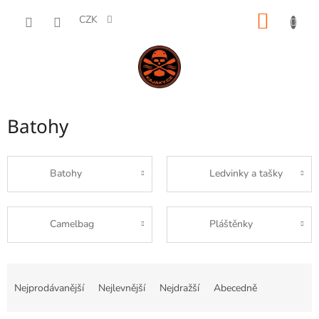
Přejít
NÁKUP
na
CZK
obsah
KOŠÍK
Batohy
Batohy
Ledvinky a tašky
Camelbag
Pláštěnky
Ř
a
Nejprodávanější
Nejlevnější
Nejdražší
Abecedně
z
e