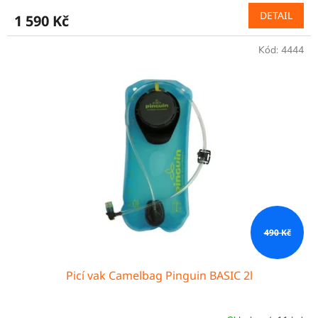
DETAIL
1 590 Kč
Kód:
4444
490 Kč
Picí vak Camelbag Pinguin BASIC 2l