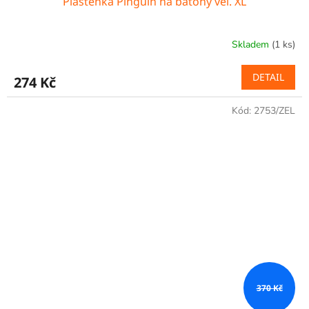
Pláštěnka Pinguin na batohy vel. XL
Skladem
(1 ks)
DETAIL
274 Kč
Kód:
2753/ZEL
370 Kč