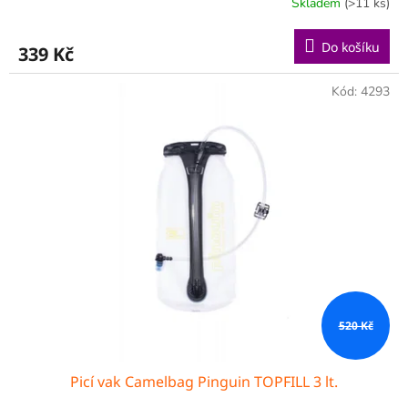
Skladem
(>11 ks)
Do košíku
339 Kč
Kód:
4293
520 Kč
Picí vak Camelbag Pinguin TOPFILL 3 lt.