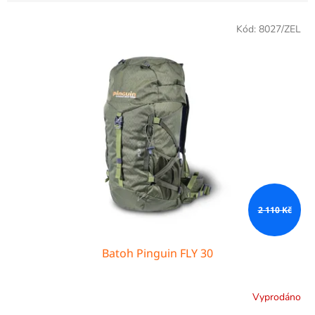
V
Kód:
8027/ZEL
ý
p
i
s
p
r
o
d
u
k
t
ů
2 110 Kč
Batoh Pinguin FLY 30
Vyprodáno