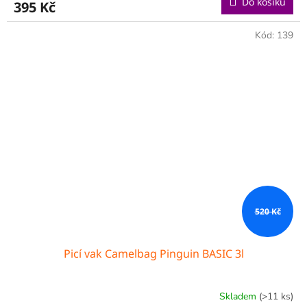
Do košíku
395 Kč
Kód:
139
520 Kč
Picí vak Camelbag Pinguin BASIC 3l
Skladem
(>11 ks)