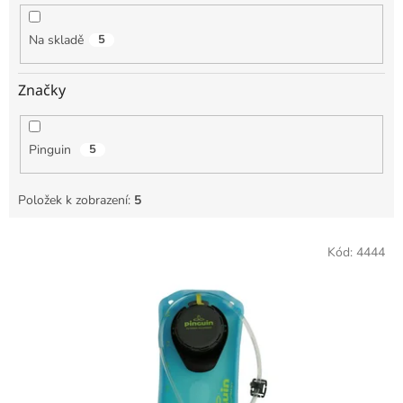
k
t
Na skladě
5
ů
Značky
Pinguin
5
Položek k zobrazení:
5
V
Kód:
4444
ý
p
i
s
p
r
o
d