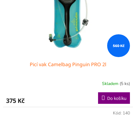
560 Kč
Picí vak Camelbag Pinguin PRO 2l
Skladem
(5 ks)
Do košíku
375 Kč
Kód:
140