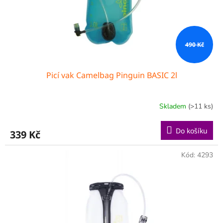
u
k
t
ů
490 Kč
Picí vak Camelbag Pinguin BASIC 2l
Skladem
(>11 ks)
Do košíku
339 Kč
Kód:
4293