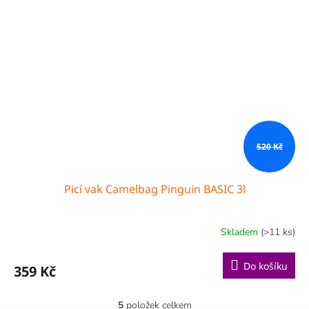
520 Kč
Picí vak Camelbag Pinguin BASIC 3l
Skladem
(>11 ks)
Do košíku
359 Kč
5
položek celkem