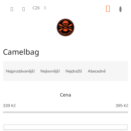
Přejít
NÁKUP
na
CZK
obsah
KOŠÍK
Camelbag
Ř
a
Nejprodávanější
Nejlevnější
Nejdražší
Abecedně
z
e
n
Cena
í
p
339
Kč
395
Kč
r
o
d
u