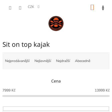
Přejít
NÁKUP
na
CZK
obsah
KOŠÍK
Sit on top kajak
Ř
a
Nejprodávanější
Nejlevnější
Nejdražší
Abecedně
z
e
n
Cena
í
p
7999
Kč
13999
Kč
r
o
d
u