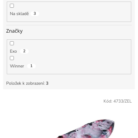
k
t
Na skladě
3
ů
Značky
Exo
2
Winner
1
Položek k zobrazení:
3
V
Kód:
4733/ZEL
ý
p
i
s
p