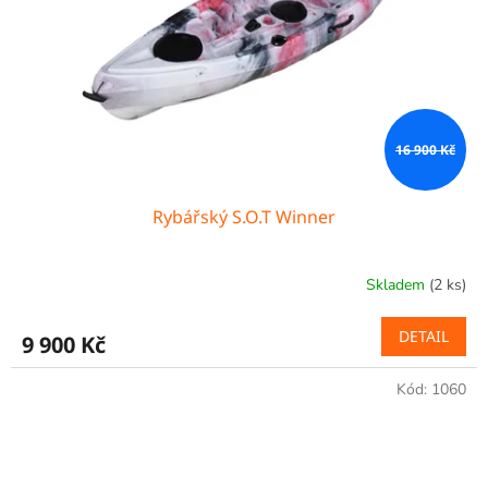
r
o
d
u
k
t
ů
16 900 Kč
Rybářský S.O.T Winner
Skladem
(2 ks)
Průměrné
hodnocení
produktu
DETAIL
9 900 Kč
je
5,0
Kód:
1060
z
5
hvězdiček.