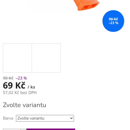
90 Kč
–23 %
90 Kč
–23 %
69 Kč
/ ks
57,02 Kč bez DPH
Měrná
Zvolte variantu
cena:
Barva