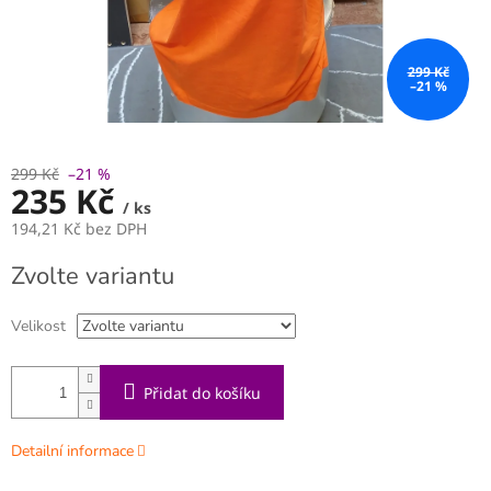
299 Kč
–21 %
299 Kč
–21 %
235 Kč
/ ks
194,21 Kč bez DPH
Měrná
Zvolte variantu
cena:
Velikost
Přidat do košíku
Detailní informace