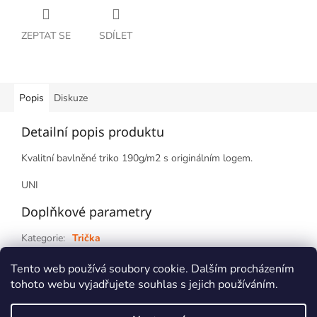
ZEPTAT SE
SDÍLET
Popis
Diskuze
Detailní popis produktu
Kvalitní bavlněné triko 190g/m2 s originálním logem.
UNI
Doplňkové parametry
Kategorie
:
Trička
Záruka
:
2 roky
Tento web používá soubory cookie. Dalším procházením
tohoto webu vyjadřujete souhlas s jejich používáním.
Z
á