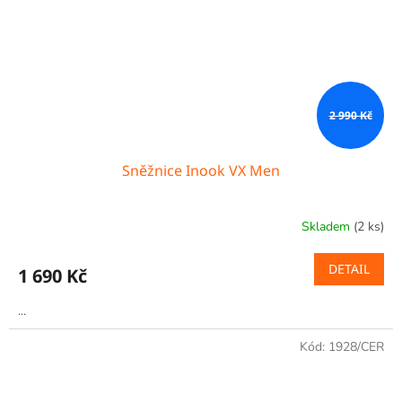
2 990 Kč
Sněžnice Inook VX Men
Skladem
(2 ks)
DETAIL
1 690 Kč
...
Kód:
1928/CER