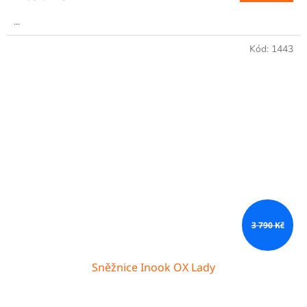
...
Kód:
1443
3 790 Kč
Sněžnice Inook OX Lady