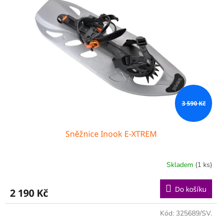
3 590 Kč
Sněžnice Inook E-XTREM
Skladem
(1 ks)
Do košíku
2 190 Kč
Kód:
325689/SV.