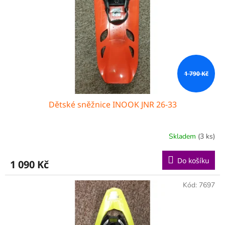
r
u
o
k
d
t
u
ů
k
t
ů
1 790 Kč
Dětské sněžnice INOOK JNR 26-33
Skladem
(3 ks)
Do košíku
1 090 Kč
Kód:
7697