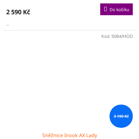
Do košíku
2 590 Kč
...
Kód:
5084/MOD
3 190 Kč
Sněžnice Inook AX Lady