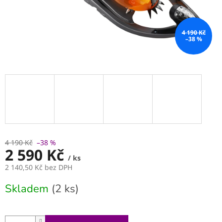
4 190 Kč
–38 %
4 190 Kč
–38 %
2 590 Kč
/ ks
2 140,50 Kč bez DPH
Měrná
Skladem
(2 ks)
cena: