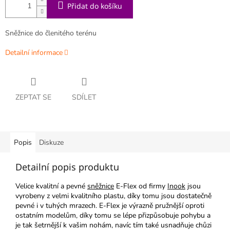
Přidat do košíku
Sněžnice do členitého terénu
Detailní informace
ZEPTAT SE
SDÍLET
Popis
Diskuze
Detailní popis produktu
Velice kvalitní a pevné
sněžnice
E-Flex od firmy
Inook
jsou
vyrobeny z velmi kvalitního plastu, díky tomu jsou dostatečně
pevné i v tuhých mrazech. E-Flex je výrazně pružnější oproti
ostatním modelům, díky tomu se lépe přizpůsobuje pohybu a
je tak šetrnější k vašim nohám, navíc tím také usnadňuje chůzi