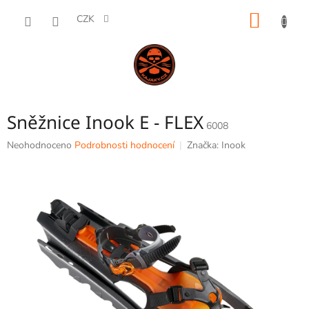
Přejít
NÁKUP
na
CZK
obsah
KOŠÍK
Sněžnice Inook E - FLEX
6008
Průměrné
Neohodnoceno
Podrobnosti hodnocení
Značka:
Inook
hodnocení
produktu
je
0,0
z
5
hvězdiček.