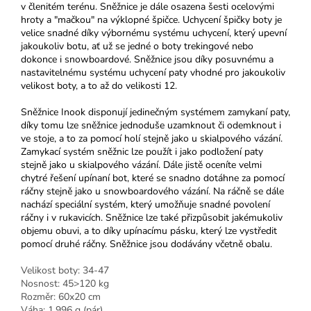
v členitém terénu. Sněžnice je dále osazena šesti ocelovými
hroty a "mačkou" na výklopné špičce. Uchycení špičky boty je
velice snadné díky výbornému systému uchycení, který upevní
jakoukoliv botu, ať už se jedné o boty trekingové nebo
dokonce i snowboardové. Sněžnice jsou díky posuvnému a
nastavitelnému systému uchycení paty vhodné pro jakoukoliv
velikost boty, a to až do velikosti 12.
Sněžnice Inook disponují jedinečným systémem zamykaní paty,
díky tomu lze sněžnice jednoduše uzamknout či odemknout i
ve stoje, a to za pomocí holí stejně jako u skialpového vázání.
Zamykací systém sněžnic lze použít i jako podložení paty
stejně jako u skialpového vázání. Dále jistě oceníte velmi
chytré řešení upínaní bot, které se snadno dotáhne za pomocí
ráčny stejně jako u snowboardového vázání. Na ráčně se dále
nachází speciální systém, který umožňuje snadné povolení
ráčny i v rukavicích. Sněžnice lze také přizpůsobit jakémukoliv
objemu obuvi, a to díky upínacímu pásku, který lze vystředit
pomocí druhé ráčny. Sněžnice jsou dodávány včetně obalu.
Velikost boty: 34-47
Nosnost: 45>120 kg
Rozměr: 60x20 cm
Váha: 1.996 g (pár)