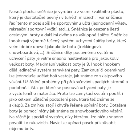
Nosná plocha sněžnice je vyrobena z velmi kvalitního plastu,
který je dostatečně pevný i v tuhých mrazech. Tvar sněžnice
řadí tento model spíš ke sportovnímu užití (jednodenní výlety,
rekreační sportovní vyžití, atd…). Sněžnice je osazena šesti
ocelovými hroty a dalšími dvěma na výklopné špičce. Sněžnice
Inook mají výborně řešený systém uchycení špičky boty, který
velmi dobře upevní jakoukoliv botu (trekkingová,
snowboardová, …). Sněžnice díky posuvnému systému
uchycení paty je velmi snadno nastavitelná pro jakoukoliv
velikost boty. Maximální velikost boty je 9. Inook Inookem
dělá jedinečný systém zamykání paty. Zamknutí či odemknutí
lze jednoduše udělat holí vestoje, jak známe ze skialpového
vázání. Už žádné problémy při překračování spadlých stromů a
podobně. Lišta, po které se posouvá uchycení paty, je
z vyztuženého materiálu. Proto lze zamykací systém použít i
jako celkem užitečné podložení paty, které též známe ze
skialpů. Za zmínku stojí i chytře řešené upínání boty. Dotažení
boty je pomocí ráčny jak známe ze snowboardového vázání.
Na ráčně je speciální systém, díky kterému lze ráčnu snadno
povolit i v rukavicích. Navíc lze upínací pásek přizpůsobit
objemu boty.