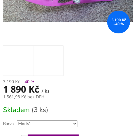
3 190 Kč
–40 %
3 190 Kč
–40 %
1 890 Kč
/ ks
1 561,98 Kč bez DPH
Měrná
Skladem
(3 ks)
cena:
Barva