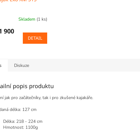
Skladem
(1 ks)
rné
cení
1 900
ktu
DETAIL
ček.
s
Diskuze
ailní popis produktu
ní jak pro začátečníky, tak i pro zkušené kajakáře.
daná délka: 127 cm
Délka: 218 - 224 cm
Hmotnost: 1100g