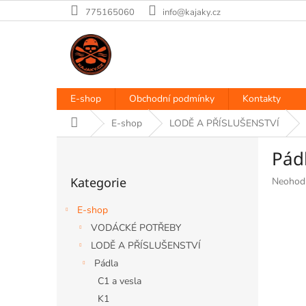
Přejít
775165060
info@kajaky.cz
na
obsah
E-shop
Obchodní podmínky
Kontakty
Domů
E-shop
LODĚ A PŘÍSLUŠENSTVÍ
P
Pád
o
Přeskočit
s
Kategorie
Průměr
Neohod
kategorie
t
hodnoce
r
produkt
E-shop
a
je
VODÁCKÉ POTŘEBY
n
0,0
LODĚ A PŘÍSLUŠENSTVÍ
z
n
5
í
Pádla
hvězdiče
p
C1 a vesla
a
K1