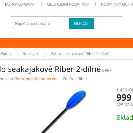
JAK NAKUPOVAT
OBCHODNÍ PODMÍNKY
PODMÍNKY OCHR
HLEDAT
Pádla
Seakajak
Pádlo seakajakové Riber 2-dílné
lo seakajakové Riber 2-dílné
3987
né
noceno
Podrobnosti hodnocení
Značka:
Riber
ní
u
1 490 Kč
999
825,62 
Měrná
Skla
k.
cena: