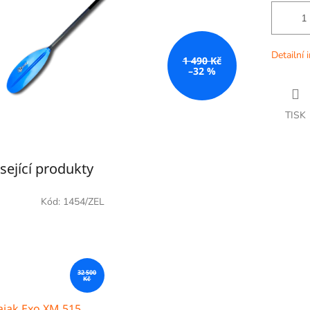
Detailní 
1 490 Kč
–32 %
TISK
sející produkty
Kód:
1454/ZEL
32 500
Kč
ajak Exo XM 515