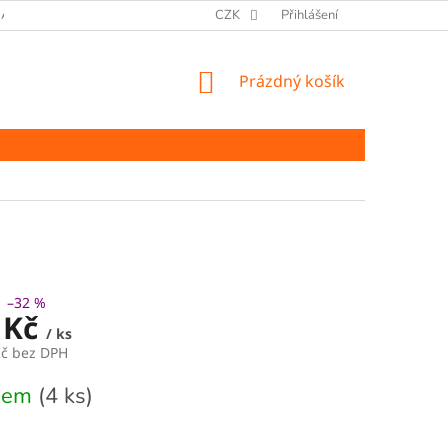
ANY OSOBNÍCH ÚDAJŮ
CZK
Přihlášení
NÁKUPNÍ
Prázdný košík
KOŠÍK
–32 %
 Kč
/ ks
Kč bez DPH
dem
(4 ks)