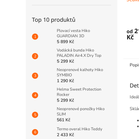
Top 10 produktů
Průmě
hodno
2
Plovací vesta Hiko
od
produ
Kč
GUARDIAN 3D
je
5 899 Kč
5,0
z
Vodácká bunda Hiko
5
PALADIN Air4.X Dry Top
hvězdi
5 299 Kč
Popi
Neoprenové kalhoty Hiko
SYMBIO
1 290 Kč
Det
Helma Sweet Protection
Rocker
Ideál
5 299 Kč
Sklá
Neoprenové ponožky Hiko
SLIM
561 Kč
Termo overal Hiko Teddy
2 433 Kč