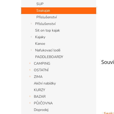
n
SUP
e
Seakajak
l
Příslušenství
Příslušenství
Sit on top kajak
Kajaky
Kanoe
Nafukovací lodě
PADDLEBOARDY
Souvi
CAMPING
OSTATNÍ
ZIMA
Akční nabídky
KURZY
BAZAR
PŮJČOVNA
Doprodej
Seak