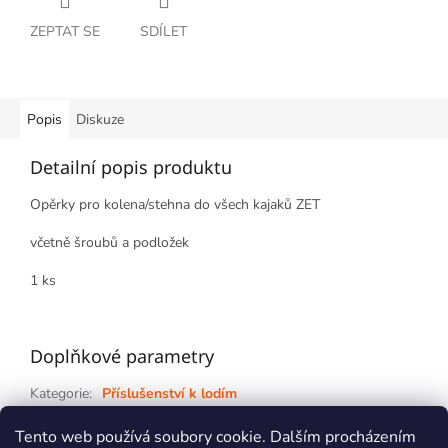
ZEPTAT SE
SDÍLET
Popis
Diskuze
Detailní popis produktu
Opěrky pro kolena/stehna do všech kajaků ZET
včetně šroubů a podložek
1 ks
Doplňkové parametry
Kategorie
:
Příslušenství k lodím
Záruka
:
2 roky
Tento web používá soubory cookie. Dalším procházením