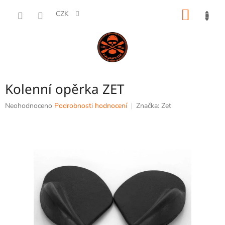
Přejít
NÁKUP
na
CZK
obsah
KOŠÍK
Kolenní opěrka ZET
Průměrné
Neohodnoceno
Podrobnosti hodnocení
Značka:
Zet
hodnocení
produktu
je
0,0
z
5
hvězdiček.