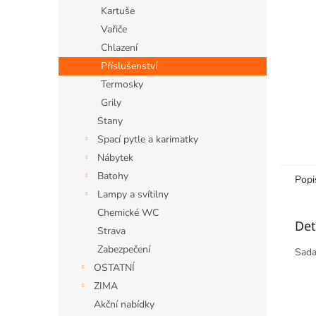
n
Kartuše
e
Vařiče
l
Chlazení
Příslušenství
Termosky
Grily
Stany
Spací pytle a karimatky
Nábytek
Batohy
Popi
Lampy a svítilny
Chemické WC
Det
Strava
Zabezpečení
Sada
OSTATNÍ
ZIMA
Akční nabídky