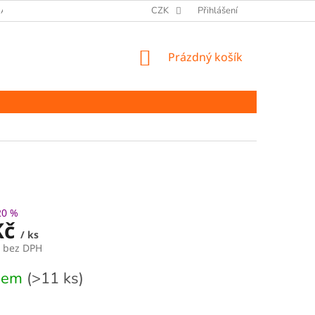
ANY OSOBNÍCH ÚDAJŮ
CZK
Přihlášení
NÁKUPNÍ
Prázdný košík
KOŠÍK
20 %
Kč
/ ks
č bez DPH
dem
(>11 ks)