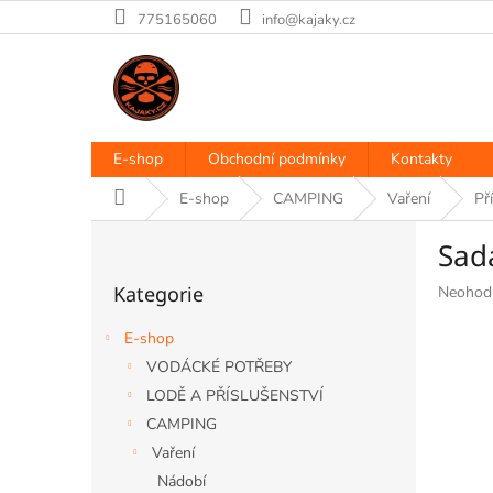
Přejít
775165060
info@kajaky.cz
na
obsah
E-shop
Obchodní podmínky
Kontakty
Domů
E-shop
CAMPING
Vaření
Př
P
Sad
o
Přeskočit
s
Kategorie
Průměr
Neohod
kategorie
t
hodnoce
r
produkt
E-shop
a
je
VODÁCKÉ POTŘEBY
n
0,0
LODĚ A PŘÍSLUŠENSTVÍ
z
n
5
í
CAMPING
hvězdiče
p
Vaření
a
Nádobí