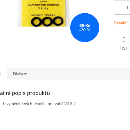
Detailní 
25 Kč
–20 %
TISK
s
Diskuze
ailní popis produktu
 tří vyměnitelných těsnění pro vařič VAR 2