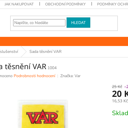
JAK NAKUPOVAT
OBCHODNÍ PODMÍNKY
PODMÍNKY OCHR
HLEDAT
íslušenství
Sada těsnění VAR
a těsnění VAR
1004
né
noceno
Podrobnosti hodnocení
Značka:
Var
ní
u
25 Kč
–
20 
16,53 K
Měrná
Skla
k.
cena: