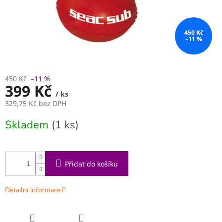
450 Kč
–11 %
450 Kč
–11 %
399 Kč
/ ks
329,75 Kč bez DPH
Měrná
Skladem
(1 ks)
cena:
Přidat do košíku
Detailní informace