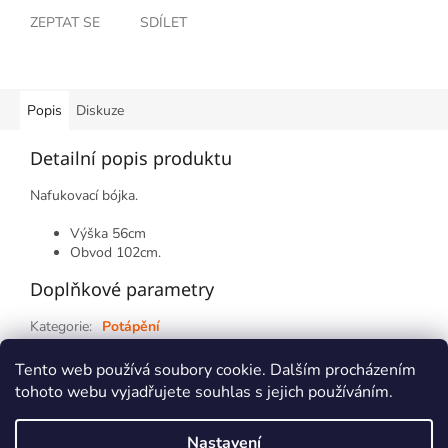
ZEPTAT SE
SDÍLET
Popis
Diskuze
Detailní popis produktu
Nafukovací bójka.
Výška 56cm
Obvod 102cm.
Doplňkové parametry
Kategorie
:
Potápění
Záruka
:
2 roky
Tento web používá soubory cookie. Dalším procházením
tohoto webu vyjadřujete souhlas s jejich používáním.
Z
á
Nastavení
Vytvořil Shoptet