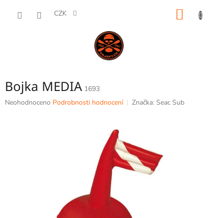
Přejít
NÁKUP
na
CZK
obsah
KOŠÍK
Bojka MEDIA
1693
Průměrné
Neohodnoceno
Podrobnosti hodnocení
Značka:
Seac Sub
hodnocení
produktu
je
0,0
z
5
hvězdiček.