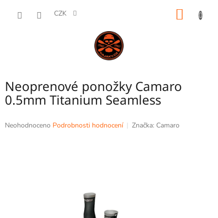
Přejít
NÁKUP
na
CZK
obsah
KOŠÍK
Neoprenové ponožky Camaro
0.5mm Titanium Seamless
Průměrné
Neohodnoceno
Podrobnosti hodnocení
Značka:
Camaro
hodnocení
produktu
je
0,0
z
5
hvězdiček.