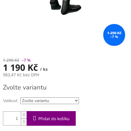
1 290 Kč
–7 %
1 290 Kč
–7 %
1 190 Kč
/ ks
983,47 Kč bez DPH
Měrná
Zvolte variantu
cena:
Velikost
Přidat do košíku