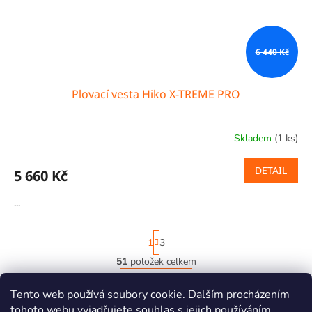
6 440 Kč
Plovací vesta Hiko X-TREME PRO
Skladem
(1 ks)
DETAIL
5 660 Kč
...
S
1
3
t
r
51
položek celkem
O
á
v
NAHORU
n
l
k
Tento web používá soubory cookie. Dalším procházením
o
á
tohoto webu vyjadřujete souhlas s jejich používáním.