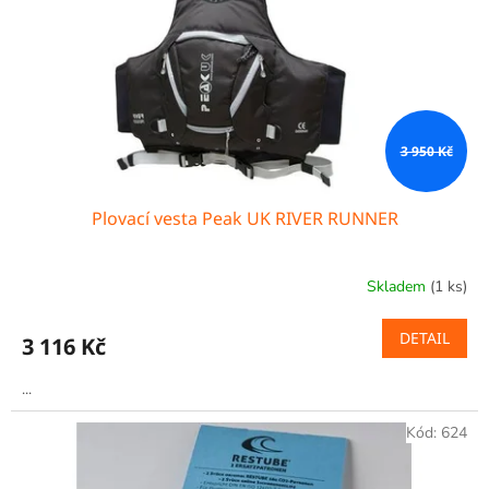
r
o
d
u
k
t
ů
3 950 Kč
Plovací vesta Peak UK RIVER RUNNER
Skladem
(1 ks)
DETAIL
3 116 Kč
...
Kód:
624