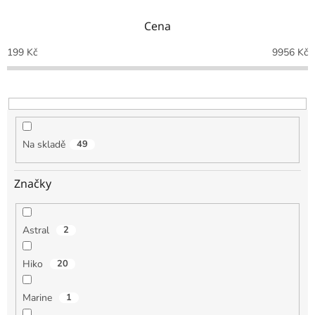
n
Cena
í
p
199
Kč
9956
Kč
r
o
d
u
k
t
Na skladě
49
ů
Značky
Astral
2
Hiko
20
Marine
1