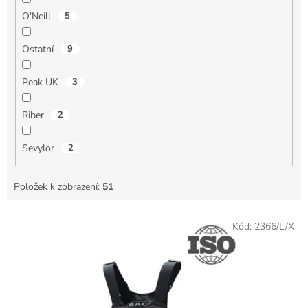
O'Neill
5
Ostatní
9
Peak UK
3
Riber
2
Sevylor
2
Položek k zobrazení:
51
V
Kód:
2366/L/X
ý
p
i
s
p