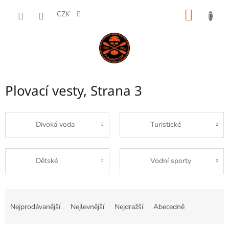
Přejít
NÁKUP
na
CZK
obsah
KOŠÍK
Plovací vesty
, Strana 3
Divoká voda
Turistické
Dětské
Vodní sporty
Ř
a
Nejprodávanější
Nejlevnější
Nejdražší
Abecedně
z
e