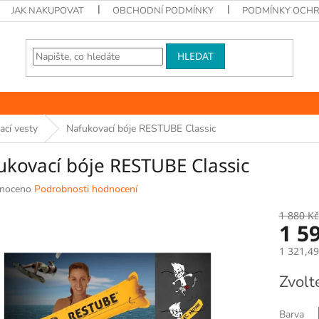
JAK NAKUPOVAT
OBCHODNÍ PODMÍNKY
PODMÍNKY OCHR
HLEDAT
ací vesty
Nafukovací bóje RESTUBE Classic
ukovací bóje RESTUBE Classic
né
noceno
Podrobnosti hodnocení
ní
u
1 880 Kč
1 5
1 321,4
Měrná
Zvolt
k.
cena:
Barva