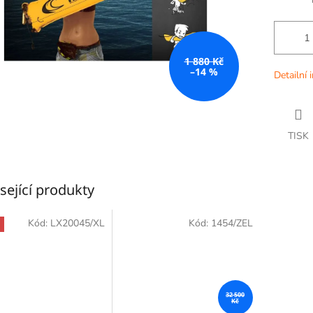
1 880 Kč
–14 %
Detailní 
TISK
sející produkty
Kód:
LX20045/XL
Kód:
1454/ZEL
32 500
Kč