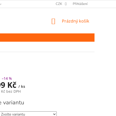
ANY OSOBNÍCH ÚDAJŮ
CZK
Přihlášení
NÁKUPNÍ
Prázdný košík
KOŠÍK
–14 %
99 Kč
/ ks
9 Kč bez DPH
e variantu