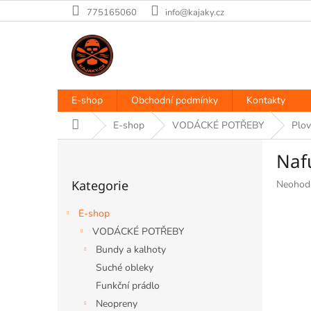
Přejít
775165060
info@kajaky.cz
na
obsah
E-shop
Obchodní podmínky
Kontakty
Domů
E-shop
VODÁCKÉ POTŘEBY
Plov
P
Naf
o
Přeskočit
s
Kategorie
Průměr
Neohod
kategorie
t
hodnoce
r
produkt
E-shop
a
je
VODÁCKÉ POTŘEBY
n
0,0
Bundy a kalhoty
z
n
5
í
Suché obleky
hvězdiče
p
Funkční prádlo
a
Neopreny