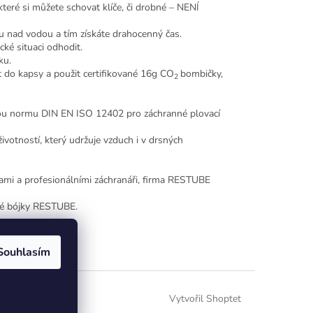
eré si můžete schovat klíče, či drobné – NENÍ
 nad vodou a tím získáte drahocenný čas.
cké situaci odhodit.
ku.
t do kapsy a použit certifikované 16g CO
bombičky,
2
skou normu DIN EN ISO 12402 pro záchranné plovací
životností, který udržuje vzduch i v drsných
tami a profesionálními záchranáři, firma RESTUBE
nné bójky RESTUBE.
Souhlasím
Vytvořil Shoptet