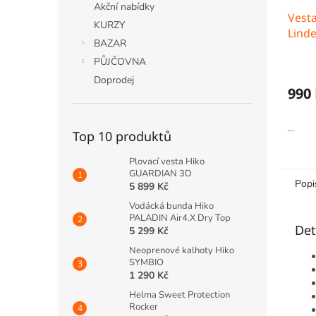
Akční nabídky
Vest
KURZY
Lind
BAZAR
PŮJČOVNA
Doprodej
990
...
Top 10 produktů
Plovací vesta Hiko
GUARDIAN 3D
Popi
5 899 Kč
Vodácká bunda Hiko
PALADIN Air4.X Dry Top
Det
5 299 Kč
Neoprenové kalhoty Hiko
SYMBIO
1 290 Kč
Helma Sweet Protection
Rocker