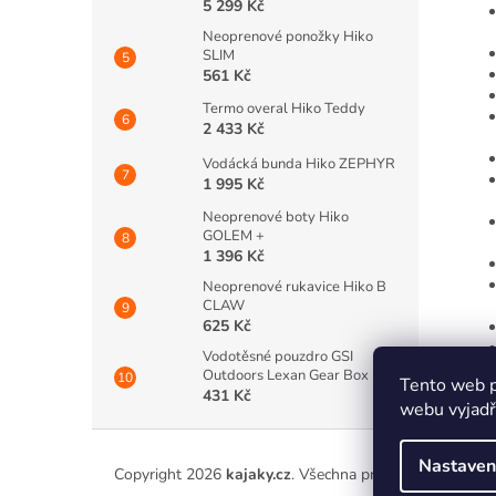
5 299 Kč
Neoprenové ponožky Hiko
SLIM
561 Kč
Termo overal Hiko Teddy
2 433 Kč
Vodácká bunda Hiko ZEPHYR
1 995 Kč
Neoprenové boty Hiko
GOLEM +
1 396 Kč
Neoprenové rukavice Hiko B
CLAW
625 Kč
Vodotěsné pouzdro GSI
Outdoors Lexan Gear Box
Tento web p
431 Kč
webu vyjadřu
Z
á
Nastaven
Copyright 2026
kajaky.cz
. Všechna práva vyhrazena.
p