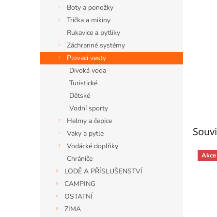
n
Boty a ponožky
e
Trička a mikiny
l
Rukavice a pytlíky
Záchranné systémy
Plovací vesty
Divoká voda
Turistické
Dětské
Vodní sporty
Helmy a čepice
Souvi
Vaky a pytle
Vodácké doplňky
Akce
Chrániče
LODĚ A PŘÍSLUŠENSTVÍ
CAMPING
OSTATNÍ
ZIMA