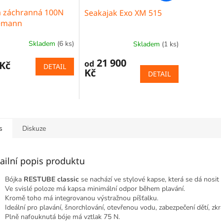
a záchranná 100N
Seakajak Exo XM 515
emann
Skladem
(6 ks)
Skladem
(1 ks)
Průměrné
hodnocení
21 900
od
 Kč
produktu
DETAIL
Kč
je
DETAIL
5,0
z
5
hvězdiček.
s
Diskuze
ailní popis produktu
Bójka
RESTUBE classic
se nachází ve stylové kapse, která se dá nosit
Ve svislé poloze má kapsa minimální odpor během plavání.
Kromě toho má integrovanou výstražnou píšťalku.
Ideální pro plavání, šnorchlování, otevřenou vodu, zabezpečení dětí, zkr
Plně nafouknutá bóje má vztlak 75 N.