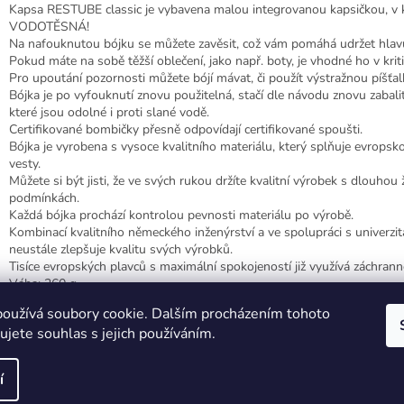
Kapsa RESTUBE classic je vybavena malou integrovanou kapsičkou, v kt
VODOTĚSNÁ!
Na nafouknutou bójku se můžete zavěsit, což vám pomáhá udržet hlavu
Pokud máte na sobě těžší oblečení, jako např. boty, je vhodné ho v kriti
Pro upoutání pozornosti můžete bójí mávat, či použít výstražnou píšťal
Bójka je po vyfouknutí znovu použitelná, stačí dle návodu znovu zabali
které jsou odolné i proti slané vodě.
Certifikované bombičky přesně odpovídají certifikované spoušti.
Bójka je vyrobena s vysoce kvalitního materiálu, který splňuje evrop
vesty.
Můžete si být jisti, že ve svých rukou držíte kvalitní výrobek s dlouhou 
podmínkách.
Každá bójka prochází kontrolou pevnosti materiálu po výrobě.
Kombinací kvalitního německého inženýrství a ve spolupráci s univerzi
neustále zlepšuje kvalitu svých výrobků.
Tisíce evropských plavců s maximální spokojeností již využívá záchra
Váha: 260 g.
oužívá soubory cookie. Dalším procházením tohoto
jete souhlas s jejich používáním.
í