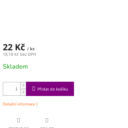
22 Kč
/ ks
18,18 Kč bez DPH
Měrná
Skladem
cena:
Přidat do košíku
Detailní informace