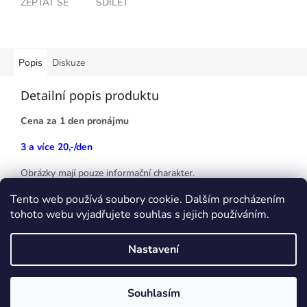
ZEPTAT SE
SDÍLET
Popis
Diskuze
Detailní popis produktu
Cena za 1 den pronájmu
3 a více 20,-/den
Obrázky mají pouze informační charakter.
Tento web používá soubory cookie. Dalším procházením
tohoto webu vyjadřujete souhlas s jejich používáním.
Z
á
Nastavení
p
Vytvořil Shoptet
a
t
Souhlasím
Copyright 2026
kajaky.cz
. Všechna práva vyhrazena.
í