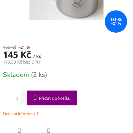
185 Kč
–21 %
185 Kč
–21 %
145 Kč
/ ks
119,83 Kč bez DPH
Měrná
Skladem
(2 ks)
cena:
Přidat do košíku
Detailní informace