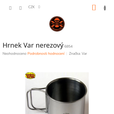
Přejít
NÁKUP
na
CZK
obsah
KOŠÍK
Hrnek Var nerezový
6854
Průměrné
Neohodnoceno
Podrobnosti hodnocení
Značka:
Var
hodnocení
produktu
je
0,0
z
5
hvězdiček.