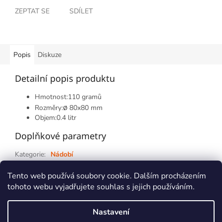
ZEPTAT SE
SDÍLET
Popis
Diskuze
Detailní popis produktu
Hmotnost:110 gramů
ø
Rozměry:
80x80 mm
Objem:0.4 litr
Doplňkové parametry
Kategorie
:
Nádobí
Záruka
:
2 roky
Tento web používá soubory cookie. Dalším procházením
tohoto webu vyjadřujete souhlas s jejich používáním.
Z
á
Nastavení
p
Vytvořil Shoptet