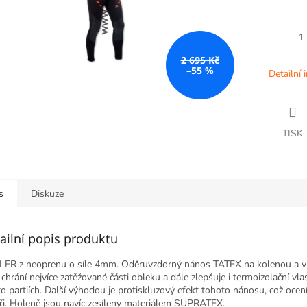
2 695 Kč
–55 %
Detailní 
TISK
s
Diskuze
ailní popis produktu
ER z neoprenu o síle 4mm. Oděruvzdorný nános TATEX na kolenou a v
 chrání nejvíce zatěžované části obleku a dále zlepšuje i termoizolační vla
to partiích. Další výhodou je protiskluzový efekt tohoto nánosu, což ocen
aři. Holeně jsou navíc zesíleny materiálem SUPRATEX.