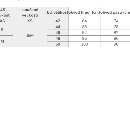
US
sloučené
EU velikost
obvod hrudi (cm)
obvod pasu (cm
likost
velikosti
XS
XS
42
84
74
44
88
78
S
46
92
82
S/M
48
96
86
M
50
100
90