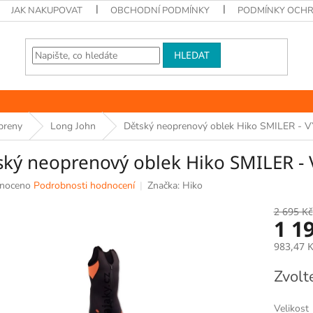
JAK NAKUPOVAT
OBCHODNÍ PODMÍNKY
PODMÍNKY OCHR
HLEDAT
preny
Long John
Dětský neoprenový oblek Hiko SMILER -
ský neoprenový oblek Hiko SMILER -
né
noceno
Podrobnosti hodnocení
Značka:
Hiko
ní
u
2 695 Kč
1 1
983,47 
Měrná
Zvolt
k.
cena:
Velikost