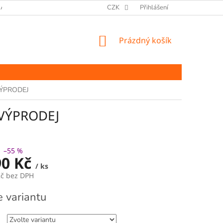
ANY OSOBNÍCH ÚDAJŮ
CZK
Přihlášení
NÁKUPNÍ
Prázdný košík
KOŠÍK
 VÝPRODEJ
 VÝPRODEJ
–55 %
90 Kč
/ ks
Kč bez DPH
e variantu