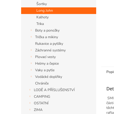
n
Šortky
e
Long John
l
Kalhoty
Trika
Boty a ponožky
Trička a mikiny
Rukavice a pytlíky
Záchranné systémy
Plovací vesty
Helmy a čepice
Vaky a pytle
Popi
Vodácké doplňky
Chrániče
Det
LODĚ A PŘÍSLUŠENSTVÍ
CAMPING
SMIL
části
OSTATNÍ
těch
ZIMA
raft