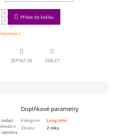
Přidat do košíku
informace
ZEPTAT SE
SDÍLET
Doplňkové parametry
 sedací
Kategorie
:
Long John
stnosti v
Záruka
:
2 roky
í zejména