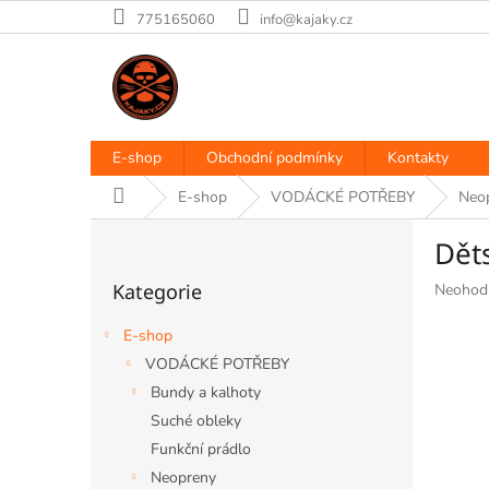
Přejít
775165060
info@kajaky.cz
na
obsah
E-shop
Obchodní podmínky
Kontakty
Domů
E-shop
VODÁCKÉ POTŘEBY
Neo
P
Dět
o
Přeskočit
s
Kategorie
Průměr
Neohod
kategorie
t
hodnoce
r
produkt
E-shop
a
je
VODÁCKÉ POTŘEBY
n
0,0
Bundy a kalhoty
z
n
5
í
Suché obleky
hvězdiče
p
Funkční prádlo
a
Neopreny