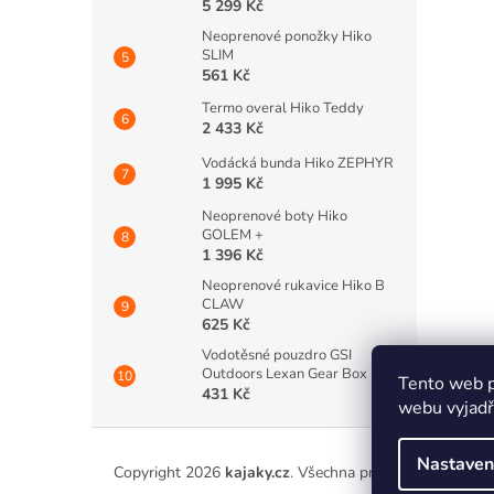
5 299 Kč
Neoprenové ponožky Hiko
SLIM
561 Kč
Termo overal Hiko Teddy
2 433 Kč
Vodácká bunda Hiko ZEPHYR
1 995 Kč
Neoprenové boty Hiko
GOLEM +
1 396 Kč
Neoprenové rukavice Hiko B
CLAW
625 Kč
Vodotěsné pouzdro GSI
Outdoors Lexan Gear Box
Tento web p
431 Kč
webu vyjadřu
Z
á
Nastaven
Copyright 2026
kajaky.cz
. Všechna práva vyhrazena.
p