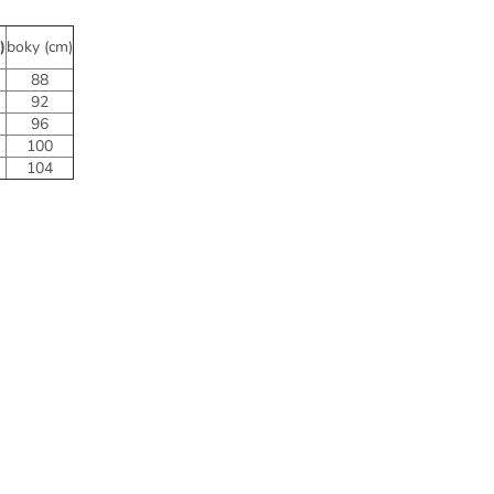
)
boky (cm)
88
92
96
100
104