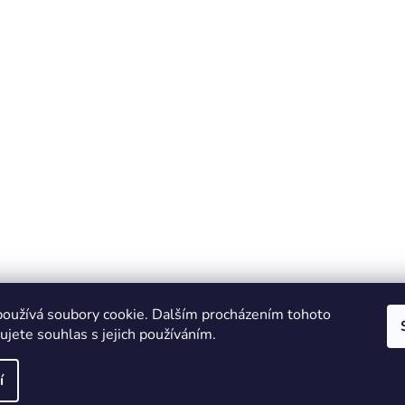
oužívá soubory cookie. Dalším procházením tohoto
jete souhlas s jejich používáním.
í