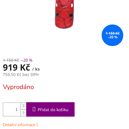
1 150 Kč
–20 %
1 150 Kč
–20 %
919 Kč
/ ks
759,50 Kč bez DPH
Měrná
Vyprodáno
cena:
Přidat do košíku
Detailní informace