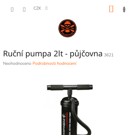
Přejít
NÁKUP
na
CZK
obsah
KOŠÍK
Ruční pumpa 2lt - půjčovna
3621
Průměrné
Neohodnoceno
Podrobnosti hodnocení
hodnocení
produktu
je
0,0
z
5
hvězdiček.