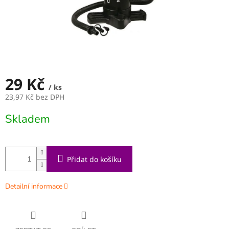
29 Kč
/ ks
23,97 Kč bez DPH
Měrná
Skladem
cena:
Přidat do košíku
Detailní informace