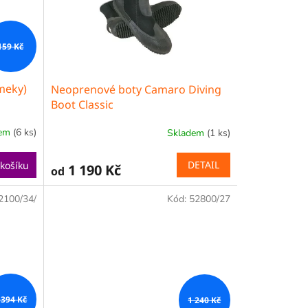
159 Kč
meky)
Neoprenové boty Camaro Diving
Boot Classic
dem
(6 ks)
Skladem
(1 ks)
DETAIL
košíku
1 190 Kč
od
2100/34/
Kód:
52800/27
 394 Kč
1 240 Kč