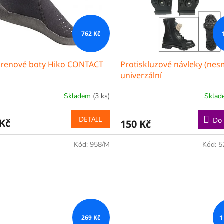
762 Kč
renové boty Hiko CONTACT
Protiskluzové návleky (nes
univerzální
Skladem
(3 ks)
Skla
rné
cení
ktu
DETAIL
Do 
 Kč
150 Kč
Kód:
958/M
Kód:
5
ček.
269 Kč
1