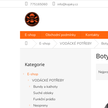
Přejít
775165060
info@kajaky.cz
na
obsah
E-shop
Obchodní podmínky
Kontakty
Domů
E-shop
VODÁCKÉ POTŘEBY
Boty
P
Bot
o
Přeskočit
s
Kategorie
kategorie
Ř
t
a
r
Nejpro
E-shop
z
a
VODÁCKÉ POTŘEBY
e
n
V
n
Bundy a kalhoty
n
ý
í
í
Suché obleky
p
p
p
Funkční prádlo
i
r
a
Neopreny