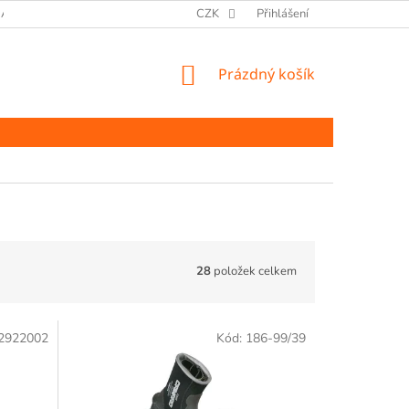
ANY OSOBNÍCH ÚDAJŮ
CZK
Přihlášení
NÁKUPNÍ
Prázdný košík
KOŠÍK
28
položek celkem
2922002
Kód:
186-99/39