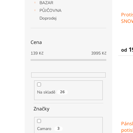
BAZAR
PŮJČOVNA
Proti
Doprodej
SNO
Cena
1
od
139
Kč
3995
Kč
Na skladě
26
Značky
Páns
Camaro
3
potis