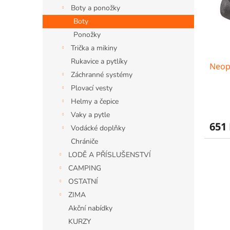
s
o
n
Boty a ponožky
p
d
e
r
u
Boty
l
o
k
Ponožky
d
t
Trička a mikiny
u
ů
Rukavice a pytlíky
Neop
k
Záchranné systémy
t
Plovací vesty
ů
Průmě
Helmy a čepice
hodno
Vaky a pytle
produ
651
Vodácké doplňky
je
4,5
Chrániče
z
LODĚ A PŘÍSLUŠENSTVÍ
5
CAMPING
hvězdi
OSTATNÍ
ZIMA
Akční nabídky
KURZY