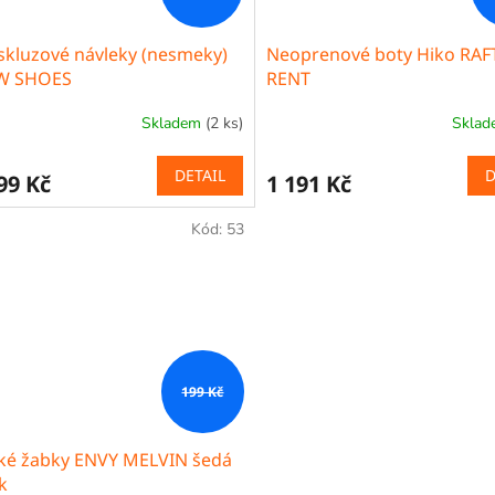
skluzové návleky (nesmeky)
Neoprenové boty Hiko RAF
W SHOES
RENT
Skladem
(2 ks)
Skla
DETAIL
D
99 Kč
1 191 Kč
Kód:
53
199 Kč
ké žabky ENVY MELVIN šedá
k