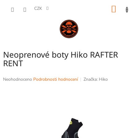
Přejít
NÁKUP
na
CZK
obsah
KOŠÍK
Neoprenové boty Hiko RAFTER
RENT
Průměrné
Neohodnoceno
Podrobnosti hodnocení
Značka:
Hiko
hodnocení
produktu
je
0,0
z
5
hvězdiček.