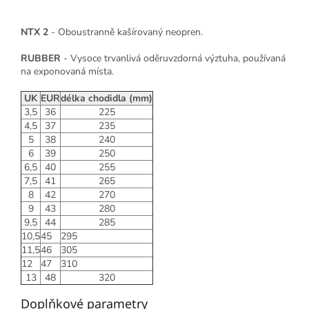
NTX 2
- Oboustranně kašírovaný neopren.
RUBBER
- Vysoce trvanlivá oděruvzdorná výztuha, používaná
na exponovaná místa.
UK
EUR
délka chodidla (mm)
3,5
36
225
4,5
37
235
5
38
240
6
39
250
6,5
40
255
7,5
41
265
8
42
270
9
43
280
9,5
44
285
10,5
45
295
11,5
46
305
12
47
310
13
48
320
Doplňkové parametry