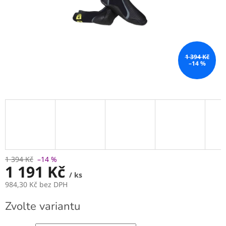
1 394 Kč
–14 %
1 394 Kč
–14 %
1 191 Kč
/ ks
984,30 Kč bez DPH
Měrná
Zvolte variantu
cena: