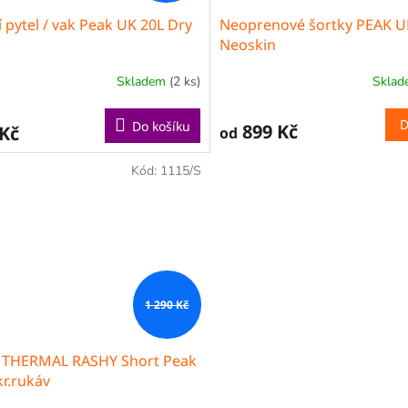
 pytel / vak Peak UK 20L Dry
Neoprenové šortky PEAK U
Neoskin
Skladem
(2 ks)
Skla
Průměrné
hodnocení
produktu
D
Do košíku
899 Kč
 Kč
od
je
5,0
z
Kód:
1115/S
5
hvězdiček.
1 290 Kč
o THERMAL RASHY Short Peak
kr.rukáv