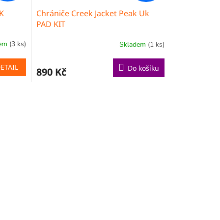
K
Chrániče Creek Jacket Peak Uk
PAD KIT
dem
(3 ks)
Skladem
(1 ks)
ETAIL
Do košíku
890 Kč