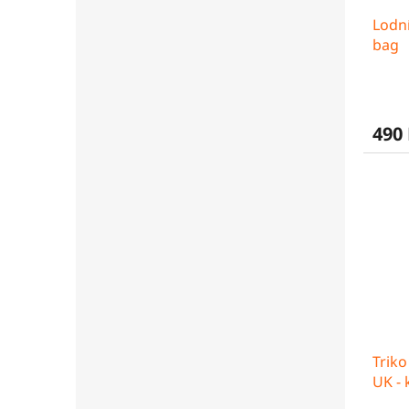
Lodní
bag
490
Trik
UK - 