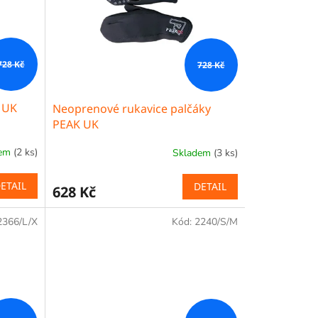
728 Kč
728 Kč
 UK
Neoprenové rukavice palčáky
PEAK UK
dem
(2 ks)
Skladem
(3 ks)
ETAIL
DETAIL
628 Kč
2366/L/X
Kód:
2240/S/M