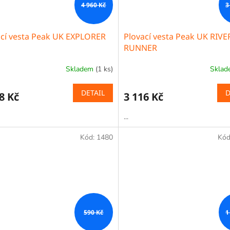
4 960 Kč
3
ací vesta Peak UK EXPLORER
Plovací vesta Peak UK RIVE
RUNNER
Skladem
(1 ks)
Skla
DETAIL
D
8 Kč
3 116 Kč
...
Kód:
1480
Kód
590 Kč
1