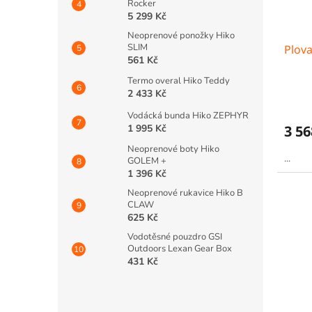
Rocker
5 299 Kč
Neoprenové ponožky Hiko
SLIM
Plov
561 Kč
Termo overal Hiko Teddy
2 433 Kč
Vodácká bunda Hiko ZEPHYR
1 995 Kč
3 56
Neoprenové boty Hiko
...
GOLEM +
1 396 Kč
Neoprenové rukavice Hiko B
CLAW
625 Kč
Vodotěsné pouzdro GSI
Outdoors Lexan Gear Box
431 Kč