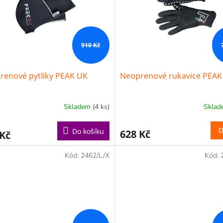
910 Kč
renové pytlíky PEAK UK
Neoprenové rukavice PEAK
Skladem
(4 ks)
Skla
D
Do košíku
628 Kč
 Kč
Kód:
2462/L/X
Kód: