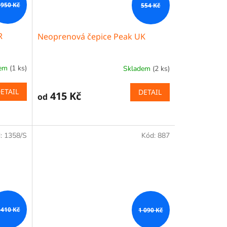
 950 Kč
554 Kč
R
Neoprenová čepice Peak UK
dem
(1 ks)
Skladem
(2 ks)
ETAIL
DETAIL
415 Kč
od
:
1358/S
Kód:
887
 410 Kč
1 090 Kč