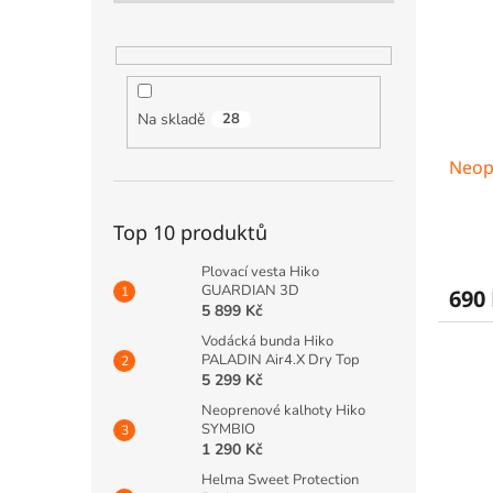
i
r
n
s
o
e
p
d
l
r
u
o
k
d
t
Na skladě
28
u
ů
Neop
k
t
ů
Top 10 produktů
Plovací vesta Hiko
GUARDIAN 3D
690
5 899 Kč
Vodácká bunda Hiko
PALADIN Air4.X Dry Top
5 299 Kč
Neoprenové kalhoty Hiko
SYMBIO
1 290 Kč
Helma Sweet Protection