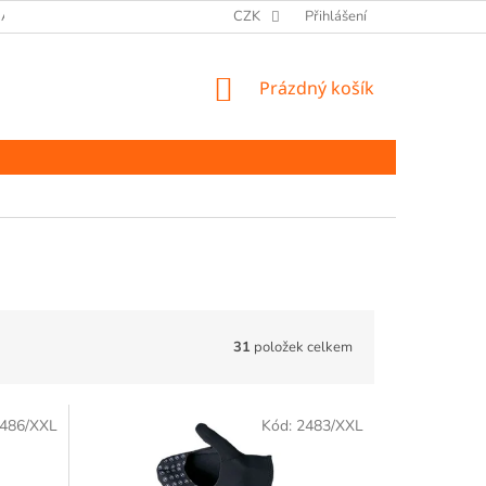
ANY OSOBNÍCH ÚDAJŮ
CZK
Přihlášení
NÁKUPNÍ
Prázdný košík
KOŠÍK
31
položek celkem
486/XXL
Kód:
2483/XXL