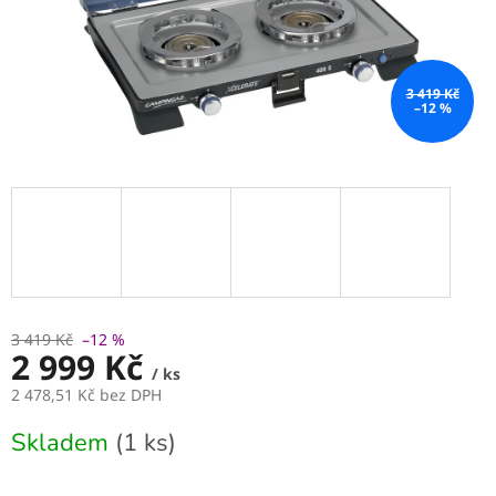
3 419 Kč
–12 %
3 419 Kč
–12 %
2 999 Kč
/ ks
2 478,51 Kč bez DPH
Měrná
Skladem
(1 ks)
cena: