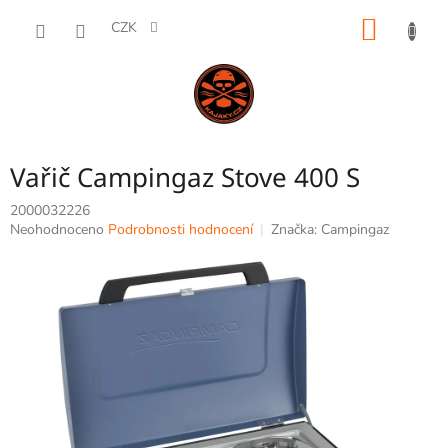
Přejít
NÁKUP
na
CZK
obsah
KOŠÍK
Vařič Campingaz Stove 400 S
2000032226
Průměrné
Neohodnoceno
Podrobnosti hodnocení
Značka:
Campingaz
hodnocení
produktu
je
0,0
z
5
hvězdiček.