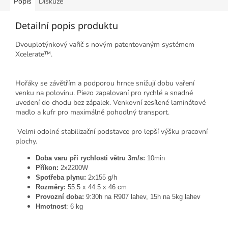
Popis
Diskuze
Detailní popis produktu
Dvouplotýnkový vařič s novým patentovaným systémem
Xcelerate™.
Hořáky se závětřím a podporou hrnce snižují dobu vaření
venku na polovinu. Piezo zapalovaní pro rychlé a snadné
uvedení do chodu bez zápalek. Venkovní zesílené laminátové
madlo a kufr pro maximálně pohodlný transport.
Velmi odolné stabilizační podstavce pro lepší výšku pracovní
plochy.
Doba varu při rychlosti větru 3m/s:
10min
Příkon:
2x2200W
Spotřeba plynu:
2x155 g/h
Rozměry:
55.5 x 44.5 x 46 cm
Provozní doba:
9:30h na R907 lahev, 15h na 5kg lahev
Hmotnost
: 6 kg