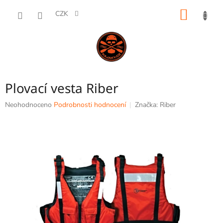
Přejít
NÁKUP
na
CZK
obsah
KOŠÍK
Plovací vesta Riber
Průměrné
Neohodnoceno
Podrobnosti hodnocení
Značka:
Riber
hodnocení
produktu
je
0,0
z
5
hvězdiček.