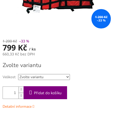
1 200 Kč
–33 %
1 200 Kč
–33 %
799 Kč
/ ks
660,33 Kč bez DPH
Měrná
Zvolte variantu
cena:
Velikost
Přidat do košíku
Detailní informace