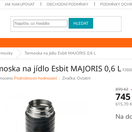
JAK NAKUPOVAT
OBCHODNÍ PODMÍNKY
PODMÍNKY OCHR
HLEDAT
rmosky
Termoska na jídlo Esbit MAJORIS 0,6 L
oska na jídlo Esbit MAJORIS 0,6 L
FJ60
né
noceno
Podrobnosti hodnocení
Značka:
Ostatní
ní
u
899 Kč
745
615,70 
Měrná
Na do
k.
cena: