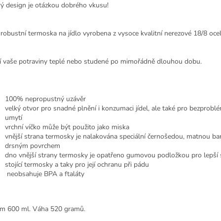
ý design je otázkou dobrého vkusu!
 robustní termoska na jídlo vyrobena z vysoce kvalitní nerezové 18/8 ocel
í vaše potraviny teplé nebo studené po mimořádně dlouhou dobu.
100% nepropustný uzávěr
velký otvor pro snadné plnění i konzumaci jídel, ale také pro bezprobl
umytí
vrchní víčko může být použito jako miska
vnější strana termosky je nalakována speciální černošedou, matnou ba
drsným povrchem
dno vnější strany termosky je opatřeno gumovou podložkou pro lepší s
stojící termosky a taky pro její ochranu při pádu
neobsahuje BPA a ftaláty
m 600 ml. Váha 520 gramů.