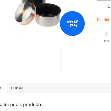
Detailní 
899 Kč
–17 %
TISK
s
Diskuze
ailní popis produktu