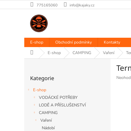
Přejít
775165060
info@kajaky.cz
na
obsah
E-shop
Obchodní podmínky
Kontakty
Domů
E-shop
CAMPING
Vaření
Te
P
Term
o
Přeskočit
s
Kategorie
Průměr
Neohod
kategorie
t
hodnoce
r
produkt
E-shop
a
je
VODÁCKÉ POTŘEBY
n
0,0
LODĚ A PŘÍSLUŠENSTVÍ
z
n
5
í
CAMPING
hvězdiče
p
Vaření
a
Nádobí