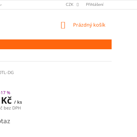
ANY OSOBNÍCH ÚDAJŮ
CZK
Přihlášení
NÁKUPNÍ
Prázdný košík
KOŠÍK
0TL-DG
–17 %
 Kč
/ ks
Kč bez DPH
taz