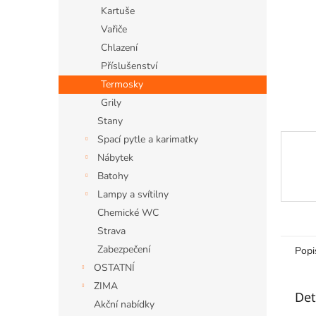
n
Kartuše
e
Vařiče
l
Chlazení
Příslušenství
Termosky
Grily
Stany
Spací pytle a karimatky
Nábytek
Batohy
Lampy a svítilny
Chemické WC
Strava
Zabezpečení
Popi
OSTATNÍ
ZIMA
Det
Akční nabídky