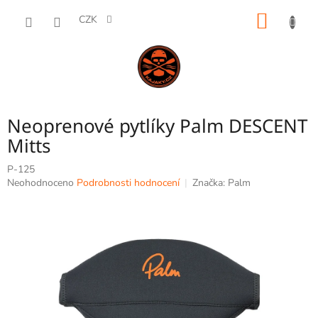
Přejít
NÁKUP
na
CZK
obsah
KOŠÍK
Neoprenové pytlíky Palm DESCENT
Mitts
P-125
Průměrné
Neohodnoceno
Podrobnosti hodnocení
Značka:
Palm
hodnocení
produktu
je
0,0
z
5
hvězdiček.