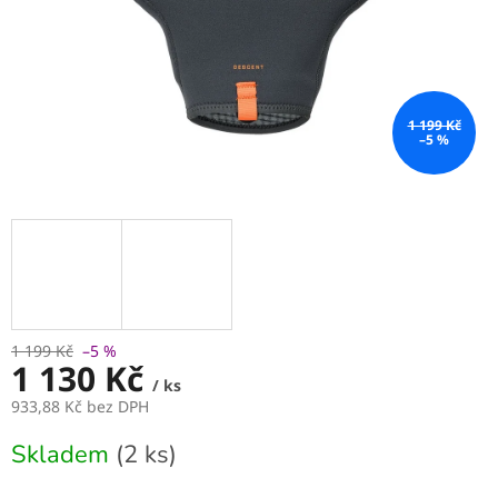
1 199 Kč
–5 %
1 199 Kč
–5 %
1 130 Kč
/ ks
933,88 Kč bez DPH
Měrná
Skladem
(2 ks)
cena: