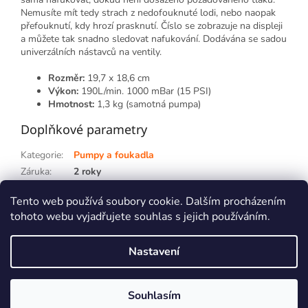
Nemusíte mít tedy strach z nedofouknuté lodi, nebo naopak
přefouknutí, kdy hrozí prasknutí. Číslo se zobrazuje na displeji
a můžete tak snadno sledovat nafukování. Dodávána se sadou
univerzálních nástavců na ventily.
Rozměr:
19,7 x 18,6 cm
Výkon:
190L/min. 1000 mBar (15 PSI)
Hmotnost:
1,3 kg (samotná pumpa)
Doplňkové parametry
Kategorie
:
Pumpy a foukadla
Záruka
:
2 roky
Hmotnost
:
1.3 kg
Tento web používá soubory cookie. Dalším procházením
tohoto webu vyjadřujete souhlas s jejich používáním.
Z
á
Nastavení
p
Vytvořil Shoptet
a
t
Souhlasím
Copyright 2026
kajaky.cz
. Všechna práva vyhrazena.
í