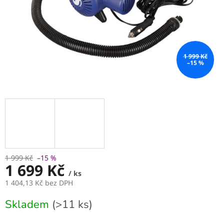
1 999 Kč
–15 %
1 999 Kč
–15 %
1 699 Kč
/ ks
1 404,13 Kč bez DPH
Měrná
Skladem
(>11 ks)
cena: