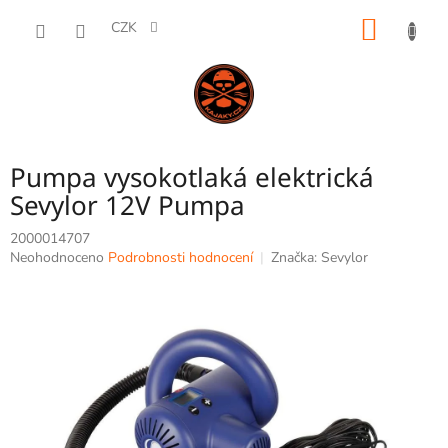
Přejít
NÁKUP
na
CZK
obsah
KOŠÍK
Pumpa vysokotlaká elektrická
Sevylor 12V Pumpa
2000014707
Průměrné
Neohodnoceno
Podrobnosti hodnocení
Značka:
Sevylor
hodnocení
produktu
je
0,0
z
5
hvězdiček.