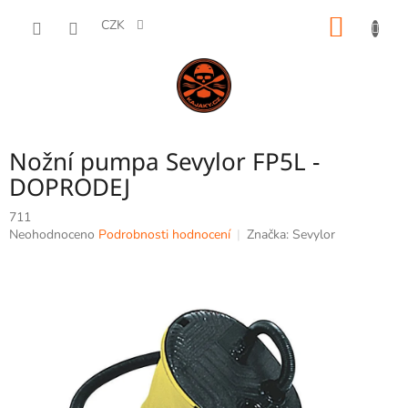
Přejít
NÁKUP
na
CZK
obsah
KOŠÍK
Nožní pumpa Sevylor FP5L -
DOPRODEJ
711
Průměrné
Neohodnoceno
Podrobnosti hodnocení
Značka:
Sevylor
hodnocení
produktu
je
0,0
z
5
hvězdiček.