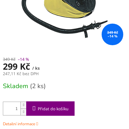
349 Kč
–14 %
349 Kč
–14 %
299 Kč
/ ks
247,11 Kč bez DPH
Měrná
Skladem
(2 ks)
cena:
Přidat do košíku
Detailní informace