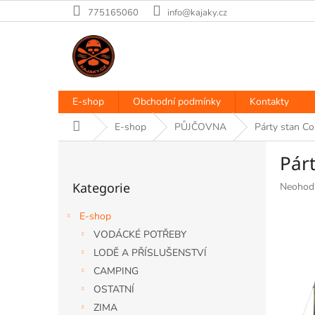
Přejít
775165060
info@kajaky.cz
na
obsah
E-shop
Obchodní podmínky
Kontakty
Domů
E-shop
PŮJČOVNA
Párty stan 
P
Pár
o
Přeskočit
s
Kategorie
Průměr
Neohod
kategorie
t
hodnoce
r
produkt
E-shop
a
je
VODÁCKÉ POTŘEBY
n
0,0
LODĚ A PŘÍSLUŠENSTVÍ
z
n
5
í
CAMPING
hvězdiče
p
OSTATNÍ
a
ZIMA