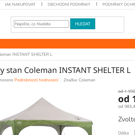
JAK NAKUPOVAT
OBCHODNÍ PODMÍNKY
PODMÍNKY OCHR
HLEDAT
Coleman INSTANT SHELTER L
ty stan Coleman INSTANT SHELTER L
né
noceno
Podrobnosti hodnocení
Značka:
Coleman
ní
u
od 1 990
od
od
983,
Měrná
Zvolt
k.
cena:
Délka