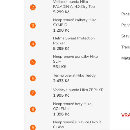
Vodácká bunda Hiko
PALADIN Air4.X Dry Top
5 299 Kč
Pros
Neoprenové kalhoty Hiko
Po v
SYMBIO
1 290 Kč
Stav
Helma Sweet Protection
Rocker
Tran
5 299 Kč
Neoprenové ponožky Hiko
Mate
SLIM
561 Kč
Termo overal Hiko Teddy
2 433 Kč
Vodácká bunda Hiko ZEPHYR
1 995 Kč
Neoprenové boty Hiko
GOLEM +
1 396 Kč
VRA
Neoprenové rukavice Hiko B
CLAW