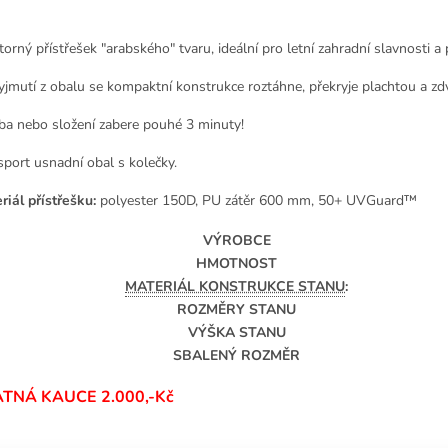
torný přístřešek "arabského" tvaru, ideální pro letní zahradní slavnosti 
yjmutí z obalu se kompaktní konstrukce roztáhne, překryje plachtou a zd
ba nebo složení zabere pouhé 3 minuty!
sport usnadní obal s kolečky.
riál přístřešku:
polyester 150D, PU zátěr 600 mm, 50+ UVGuard™
VÝROBCE
HMOTNOST
MATERIÁL KONSTRUKCE STANU
:
ROZMĚRY STANU
VÝŠKA STANU
SBALENÝ ROZMĚR
TNÁ KAUCE 2.000,-Kč