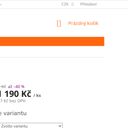
ANY OSOBNÍCH ÚDAJŮ
CZK
Přihlášení
NÁKUPNÍ
Prázdný košík
KOŠÍK
 Kč
až –40 %
1 190 Kč
/ ks
47 Kč
bez DPH
e variantu