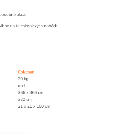
a podobné akce.
vihne na teleskopických nohách.
Coleman
20 kg
ocel
366 x 366 cm
320 cm
21 x 21 x 150 cm