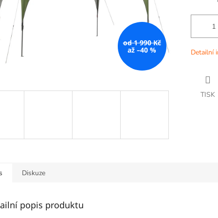
od 1 990 Kč
až –40 %
Detailní 
TISK
s
Diskuze
ailní popis produktu