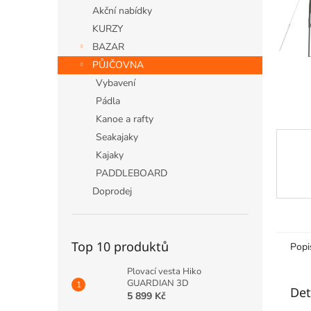
n
Akční nabídky
e
KURZY
l
BAZAR
PŮJČOVNA
Vybavení
Pádla
Kanoe a rafty
Seakajaky
Kajaky
PADDLEBOARD
Doprodej
Top 10 produktů
Popi
Plovací vesta Hiko
GUARDIAN 3D
Det
5 899 Kč