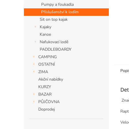
n
Pumpy a foukadla
e
Příslušenství k lodím
l
Sit on top kajak
Kajaky
Kanoe
Nafukovací lodě
PADDLEBOARDY
CAMPING
OSTATNÍ
Popi
ZIMA
Akční nabídky
KURZY
Det
BAZAR
Znač
PŮJČOVNA
Doprodej
Rapt
Velo