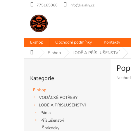
Přejít
775165060
info@kajaky.cz
na
obsah
E-shop
Obchodní podmínky
Kontakty
Domů
E-shop
LODĚ A PŘÍSLUŠENSTVÍ
P
Pop
o
Přeskočit
s
Kategorie
Průměr
Neohod
kategorie
t
hodnoce
r
produkt
E-shop
a
je
VODÁCKÉ POTŘEBY
n
0,0
LODĚ A PŘÍSLUŠENSTVÍ
z
n
5
í
Pádla
hvězdiče
p
Příslušenství
a
Špricdeky