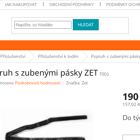
JAK NAKUPOVAT
OBCHODNÍ PODMÍNKY
PODMÍNKY OCHR
HLEDAT
Příslušenství
Příslušenství k lodím
Popruh s zubenými pásk
ruh s zubenými pásky ZET
7001
né
noceno
Podrobnosti hodnocení
Značka:
Zet
ní
190
u
157,02 
Měrná
Do t
cena:
k.