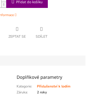
Přidat do košíku
informace
ZEPTAT SE
SDÍLET
Doplňkové parametry
Kategorie
:
Příslušenství k lodím
Záruka
:
2 roky