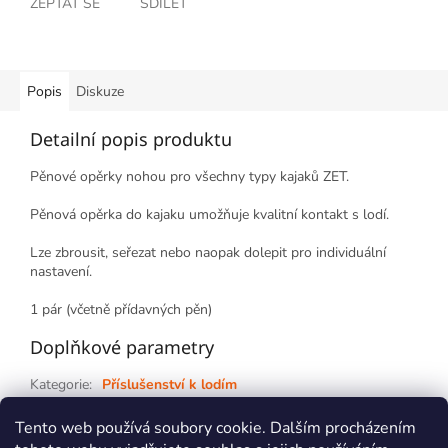
ZEPTAT SE
SDÍLET
Popis
Diskuze
Detailní popis produktu
Pěnové opěrky nohou pro všechny typy kajaků ZET.
Pěnová opěrka do kajaku umožňuje kvalitní kontakt s lodí.
Lze zbrousit, seřezat nebo naopak dolepit pro individuální
nastavení.
1 pár (včetně přídavných pěn)
Doplňkové parametry
Kategorie
:
Příslušenství k lodím
Záruka
:
2 roky
Tento web používá soubory cookie. Dalším procházením