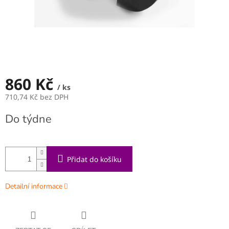
860 Kč
/ ks
710,74 Kč bez DPH
Měrná
Do týdne
cena:
Přidat do košíku
Detailní informace