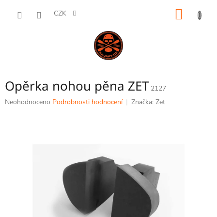
Přejít
NÁKUP
na
CZK
obsah
KOŠÍK
Opěrka nohou pěna ZET
2127
Průměrné
Neohodnoceno
Podrobnosti hodnocení
Značka:
Zet
hodnocení
produktu
je
0,0
z
5
hvězdiček.