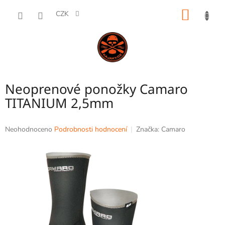
Přejít
NÁKUP
na
CZK
obsah
KOŠÍK
Neoprenové ponožky Camaro
TITANIUM 2,5mm
Průměrné
Neohodnoceno
Podrobnosti hodnocení
Značka:
Camaro
hodnocení
produktu
je
0,0
z
5
hvězdiček.