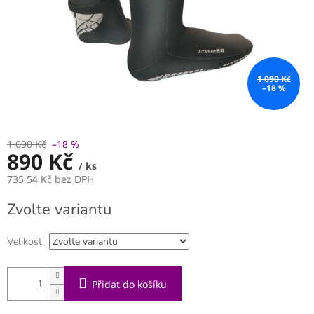
1 090 Kč
–18 %
1 090 Kč
–18 %
890 Kč
/ ks
735,54 Kč bez DPH
Měrná
Zvolte variantu
cena:
Velikost
Přidat do košíku