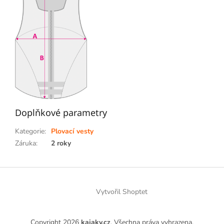
Doplňkové parametry
Kategorie
:
Plovací vesty
Záruka
:
2 roky
Z
á
p
Vytvořil Shoptet
a
t
Copyright 2026
kajaky.cz
. Všechna práva vyhrazena.