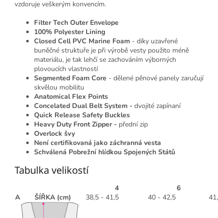
vzdoruje veškerým konvencím.
Filter Tech Outer Envelope
100% Polyester Lining
Closed Cell PVC Marine Foam
- díky uzavřené
buněčné struktuře je při výrobě vesty použito méně
materiálu, je tak lehčí se zachováním výborných
plovoucích vlastností
Segmented Foam Core
- dělené pěnové panely zaručují
skvělou mobilitu
Anatomical Flex Points
Concelated Dual Belt System -
dvojité zapínaní
Quick Release Safety Buckles
Heavy Duty Front Zipper -
přední zip
Overlock švy
Není certifikovaná jako záchranná vesta
Schválená Pobrežní hlídkou Spojených Států
Tabulka velikostí
4
6
A
ŠÍŘKA (cm)
38,5 - 41,5
40 - 42,5
41,