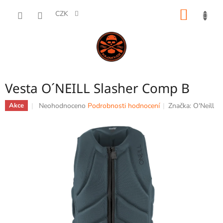
Přejít
NÁKUP
na
CZK
obsah
KOŠÍK
Vesta O´NEILL Slasher Comp B
Průměrné
Neohodnoceno
Podrobnosti hodnocení
Značka:
O'Neill
Akce
hodnocení
produktu
je
0,0
z
5
hvězdiček.