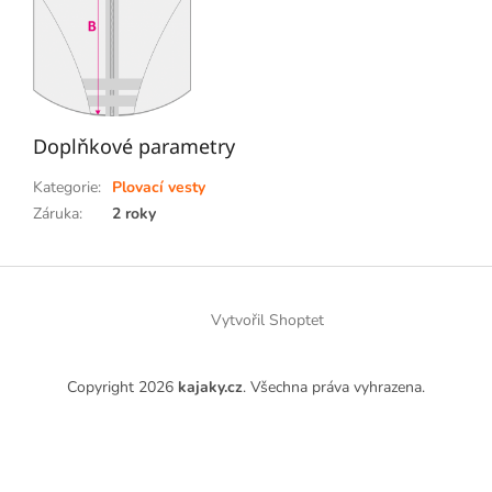
Doplňkové parametry
Kategorie
:
Plovací vesty
Záruka
:
2 roky
Z
á
p
Vytvořil Shoptet
a
t
Copyright 2026
kajaky.cz
. Všechna práva vyhrazena.
í