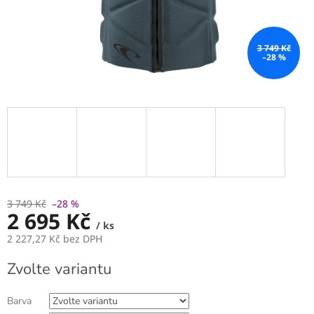
3 749 Kč
–28 %
3 749 Kč
–28 %
2 695 Kč
/ ks
2 227,27 Kč bez DPH
Měrná
Zvolte variantu
cena:
Barva