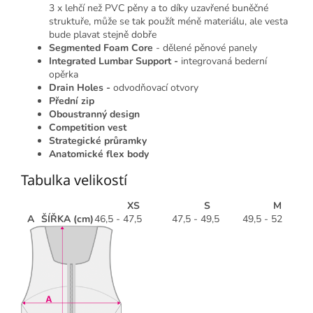
3 x lehčí než PVC pěny a to díky uzavřené buněčné
struktuře, může se tak použít méně materiálu, ale vesta
bude plavat stejně dobře
Segmented Foam Core
- dělené pěnové panely
Integrated Lumbar Support -
integrovaná bederní
opěrka
Drain Holes -
odvodňovací otvory
Přední zip
Oboustranný design
Competition vest
Strategické průramky
Anatomické flex body
Tabulka velikostí
XS
S
M
A
ŠÍŘKA (cm)
46,5 - 47,5
47,5 - 49,5
49,5 - 52