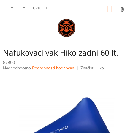
Přejít
NÁKUP
na
CZK
obsah
KOŠÍK
Nafukovací vak Hiko zadní 60 lt.
87900
Průměrné
Neohodnoceno
Podrobnosti hodnocení
Značka:
Hiko
hodnocení
produktu
je
0,0
z
5
hvězdiček.