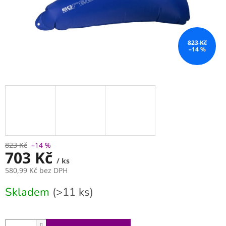
823 Kč
–14 %
823 Kč
–14 %
703 Kč
/ ks
580,99 Kč bez DPH
Měrná
Skladem
(>11 ks)
cena: