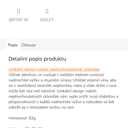
ZEPTAT SE
SDÍLET
Popis
Diskuze
Detailní popis produktu
Unikátní design našich nepřevrhnutelných skleniček
Účinek alkoholu se zvyšuje s každým metrem rostoucí
nadmořské výšky a stupněm únavy. Uhlídat sklenici vína, aby
se v nestřežený okamžik nepřevrhla, nebo ji stále držet v ruce
může být více než náročné. Unikátní design našich
nepřevrhnutelných skleniček vám vyjde vstříc svojí stabilitou a
přizpůsobivostí v každé nadmořské výšce a nebudete se bát
odložit jej v hrbolatém terénu na zem
Hmotnost: 62g