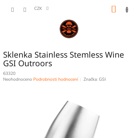
Přejít
NÁKUP
na
CZK
obsah
KOŠÍK
Sklenka Stainless Stemless Wine
GSI Outroors
63320
Průměrné
Neohodnoceno
Podrobnosti hodnocení
Značka:
GSI
hodnocení
produktu
je
0,0
z
5
hvězdiček.