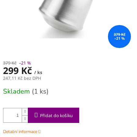
379 Kč
–21 %
379 Kč
–21 %
299 Kč
/ ks
247,11 Kč bez DPH
Měrná
Skladem
(1 ks)
cena:
Přidat do košíku
Detailní informace