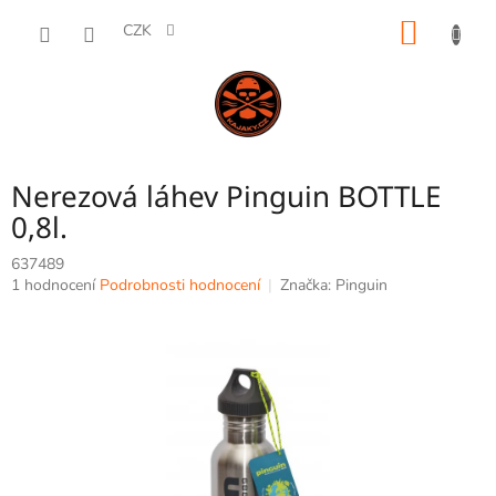
Přejít
NÁKUP
na
CZK
obsah
KOŠÍK
Nerezová láhev Pinguin BOTTLE
0,8l.
637489
Průměrné
1 hodnocení
Podrobnosti hodnocení
Značka:
Pinguin
hodnocení
produktu
je
5,0
z
5
hvězdiček.