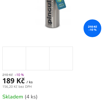
210 Kč
–10 %
210 Kč
–10 %
189 Kč
/ ks
156,20 Kč bez DPH
Měrná
Skladem
(4 ks)
cena: