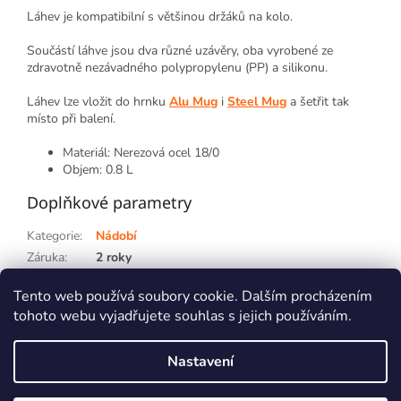
Láhev je kompatibilní s většinou držáků na kolo.
Součástí láhve jsou dva různé uzávěry, oba vyrobené ze
zdravotně nezávadného polypropylenu (PP) a silikonu.
Láhev lze vložit do hrnku
Alu Mug
i
Steel Mug
a šetřit tak
místo při balení.
Materiál: Nerezová ocel 18/0
Objem: 0.8 L
Doplňkové parametry
Kategorie
:
Nádobí
Záruka
:
2 roky
Hmotnost
:
0.171 kg
Tento web používá soubory cookie. Dalším procházením
tohoto webu vyjadřujete souhlas s jejich používáním.
Z
á
Nastavení
p
Vytvořil Shoptet
a