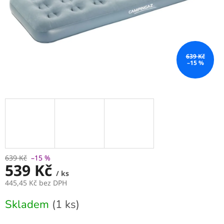
639 Kč
–15 %
639 Kč
–15 %
539 Kč
/ ks
445,45 Kč bez DPH
Měrná
Skladem
(1 ks)
cena: