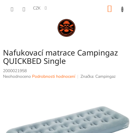
Přejít
NÁKUP
na
CZK
obsah
KOŠÍK
Nafukovací matrace Campingaz
QUICKBED Single
2000021958
Průměrné
Neohodnoceno
Podrobnosti hodnocení
Značka:
Campingaz
hodnocení
produktu
je
0,0
z
5
hvězdiček.