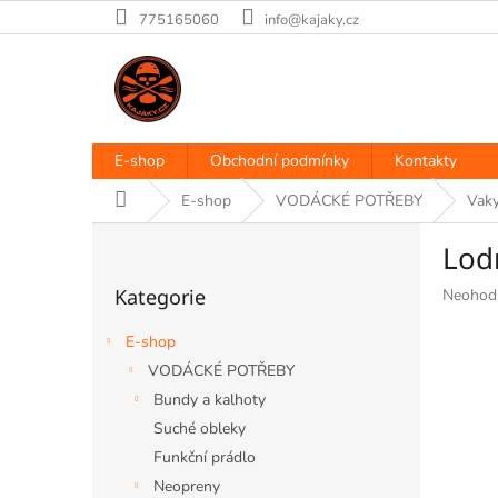
Přejít
775165060
info@kajaky.cz
na
obsah
E-shop
Obchodní podmínky
Kontakty
Domů
E-shop
VODÁCKÉ POTŘEBY
Vaky
P
Lodn
o
Přeskočit
s
Kategorie
Průměr
Neohod
kategorie
t
hodnoce
r
produkt
E-shop
a
je
VODÁCKÉ POTŘEBY
n
0,0
Bundy a kalhoty
z
n
5
í
Suché obleky
hvězdiče
p
Funkční prádlo
a
Neopreny