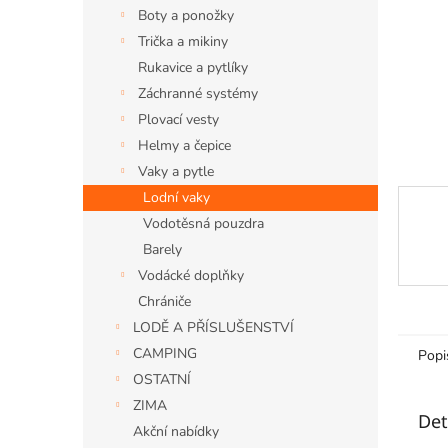
n
Boty a ponožky
e
Trička a mikiny
l
Rukavice a pytlíky
Záchranné systémy
Plovací vesty
Helmy a čepice
Vaky a pytle
Lodní vaky
Vodotěsná pouzdra
Barely
Vodácké doplňky
Chrániče
LODĚ A PŘÍSLUŠENSTVÍ
CAMPING
Popi
OSTATNÍ
ZIMA
Det
Akční nabídky