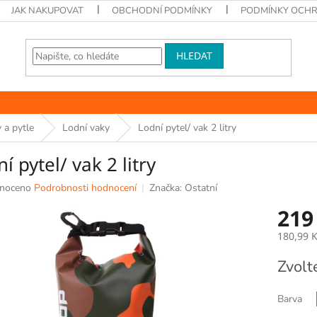
JAK NAKUPOVAT
OBCHODNÍ PODMÍNKY
PODMÍNKY OCHR
HLEDAT
 a pytle
Lodní vaky
Lodní pytel/ vak 2 litry
í pytel/ vak 2 litry
né
noceno
Podrobnosti hodnocení
Značka:
Ostatní
ní
219
u
180,99 
Měrná
Zvolt
cena:
k.
Barva