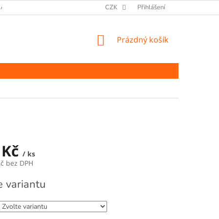
ANY OSOBNÍCH ÚDAJŮ
CZK
Přihlášení
NÁKUPNÍ
Prázdný košík
KOŠÍK
 Kč
/ ks
Kč bez DPH
e variantu