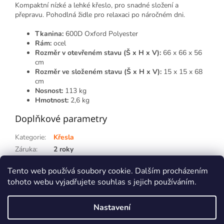
Kompaktní nízké a lehké křeslo, pro snadné složení a
přepravu. Pohodlná židle pro relaxaci po náročném dni.
Tkanina:
600D Oxford Polyester
Rám:
ocel
Rozměr v otevřeném stavu (Š x H x V):
66 x 66 x 56
cm
Rozměr ve složeném stavu (Š x H x V):
15 x 15 x 68
cm
Nosnost:
113 kg
Hmotnost:
2,6 kg
Doplňkové parametry
Kategorie
:
Křesla
Záruka
:
2 roky
Hmotnost
:
2.6 kg
Tento web používá soubory cookie. Dalším procházením
tohoto webu vyjadřujete souhlas s jejich používáním.
Z
á
Nastavení
p
Vytvořil Shoptet
a