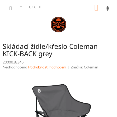
Přejít
NÁKUP
na
CZK
obsah
KOŠÍK
Skládací židle/křeslo Coleman
KICK-BACK grey
2000038346
Průměrné
Neohodnoceno
Podrobnosti hodnocení
Značka:
Coleman
hodnocení
produktu
je
0,0
z
5
hvězdiček.