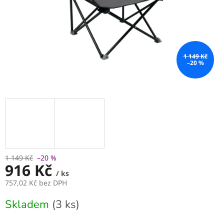
1 149 Kč
–20 %
1 149 Kč
–20 %
916 Kč
/ ks
757,02 Kč bez DPH
Měrná
Skladem
(3 ks)
cena: