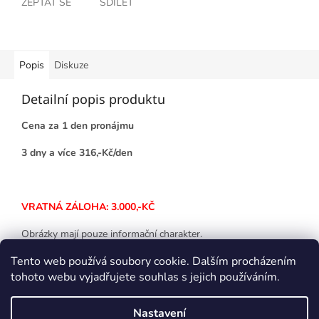
ZEPTAT SE
SDÍLET
Popis
Diskuze
Detailní popis produktu
Cena za 1 den pronájmu
3 dny a více 316,-Kč/den
VRATNÁ ZÁLOHA: 3.000,-KČ
Obrázky mají pouze informační charakter.
Tento web používá soubory cookie. Dalším procházením
tohoto webu vyjadřujete souhlas s jejich používáním.
Z
á
Nastavení
Vytvořil Shoptet