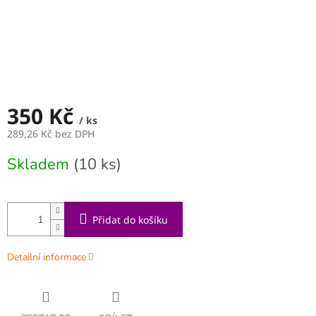
350 Kč
/ ks
289,26 Kč bez DPH
Měrná
Skladem
(10 ks)
cena:
Přidat do košíku
Detailní informace