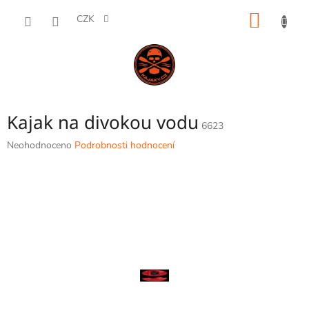
Přejít
NÁKUP
na
CZK
obsah
KOŠÍK
Kajak na divokou vodu
6623
Průměrné
Neohodnoceno
Podrobnosti hodnocení
hodnocení
produktu
je
0,0
z
5
hvězdiček.