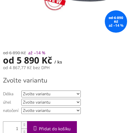
od 6 890
Kč
až –14 %
od 6 890 Kč
až –14 %
od
5 890 Kč
/ ks
od
4 867,77 Kč
bez DPH
Měrná
Zvolte variantu
cena:
Délka
úhel
natočení
Přidat do košíku