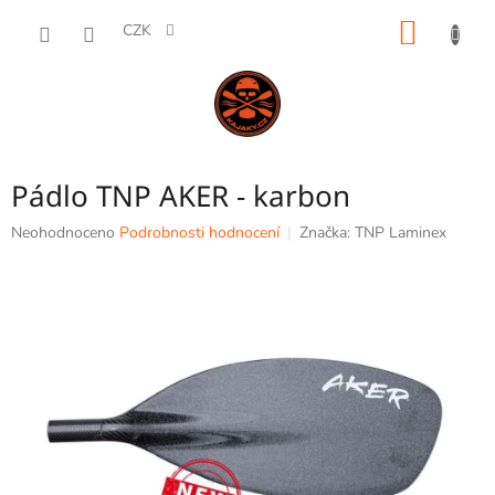
Přejít
NÁKUP
na
CZK
obsah
KOŠÍK
Pádlo TNP AKER - karbon
Průměrné
Neohodnoceno
Podrobnosti hodnocení
Značka:
TNP Laminex
hodnocení
produktu
je
0,0
z
5
hvězdiček.