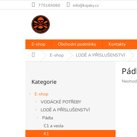
Přejít
775165060
info@kajaky.cz
na
obsah
E-shop
Obchodní podmínky
Kontakty
Domů
E-shop
LODĚ A PŘÍSLUŠENSTVÍ
P
Pád
o
Přeskočit
s
Kategorie
Průměr
Neohod
kategorie
t
hodnoce
r
produkt
E-shop
a
je
VODÁCKÉ POTŘEBY
n
0,0
LODĚ A PŘÍSLUŠENSTVÍ
z
n
5
í
Pádla
hvězdiče
p
C1 a vesla
a
K1