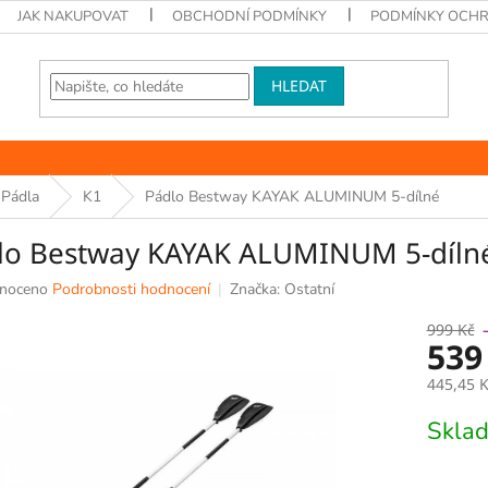
JAK NAKUPOVAT
OBCHODNÍ PODMÍNKY
PODMÍNKY OCHR
HLEDAT
Pádla
K1
Pádlo Bestway KAYAK ALUMINUM 5-dílné
lo Bestway KAYAK ALUMINUM 5-díln
né
noceno
Podrobnosti hodnocení
Značka:
Ostatní
ní
u
999 Kč
539
445,45 
Měrná
Skla
k.
cena: