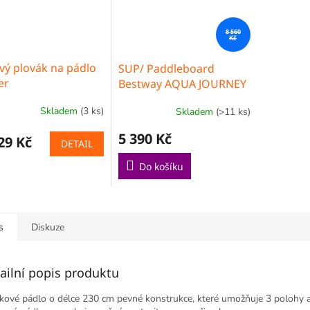
8 560
Kč
vý plovák na pádlo
SUP/ Paddleboard
er
Bestway AQUA JOURNEY
- set
Skladem
(3 ks)
Skladem
(>11 ks)
5 390 Kč
29 Kč
DETAIL
Do košíku
s
Diskuze
ailní popis produktu
íkové pádlo o délce 230 cm pevné konstrukce, které umožňuje 3 polohy a