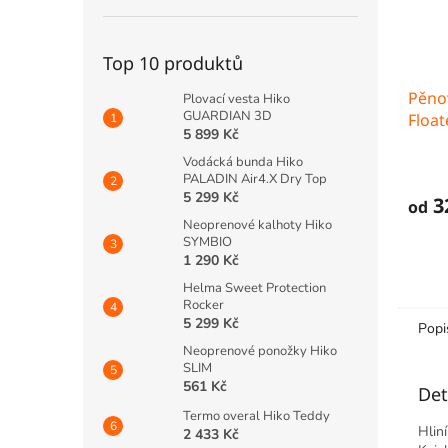
Top 10 produktů
Pěno
Plovací vesta Hiko
GUARDIAN 3D
Float
5 899 Kč
Vodácká bunda Hiko
PALADIN Air4.X Dry Top
5 299 Kč
3
od
Neoprenové kalhoty Hiko
SYMBIO
1 290 Kč
Helma Sweet Protection
Rocker
5 299 Kč
Popi
Neoprenové ponožky Hiko
SLIM
561 Kč
Det
Termo overal Hiko Teddy
Hlin
2 433 Kč