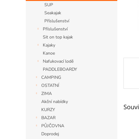
n
SUP
e
Seakajak
l
Příslušenství
Příslušenství
Sit on top kajak
Kajaky
Kanoe
Nafukovací lodě
PADDLEBOARDY
CAMPING
OSTATNÍ
ZIMA
Akční nabídky
Souvi
KURZY
BAZAR
PŮJČOVNA
Doprodej