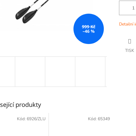
Detailní 
999 Kč
–46 %
TISK
sející produkty
Kód:
6926/ZLU
Kód:
65349