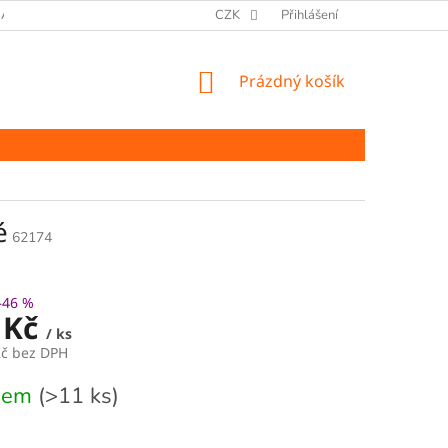
ANY OSOBNÍCH ÚDAJŮ
CZK
Přihlášení
NÁKUPNÍ
Prázdný košík
KOŠÍK
é
62174
–46 %
 Kč
/ ks
Kč bez DPH
dem
(>11 ks)