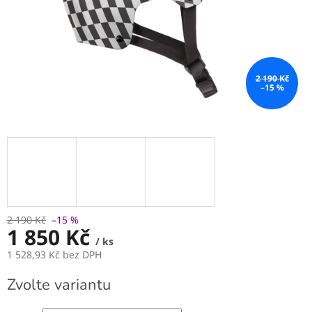
2 190 Kč
–15 %
2 190 Kč
–15 %
1 850 Kč
/ ks
1 528,93 Kč bez DPH
Měrná
Zvolte variantu
cena: