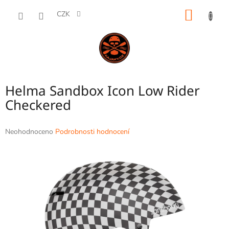
Přejít
NÁKUP
na
CZK
obsah
KOŠÍK
Helma Sandbox Icon Low Rider
Checkered
Průměrné
Neohodnoceno
Podrobnosti hodnocení
hodnocení
produktu
je
0,0
z
5
hvězdiček.