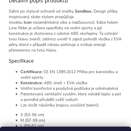
Detailní popis produktu
Sáhni po stylové ochraně od značky
Sandbox.
Design přilby
inspirovaný skate stylem propůjčuje
modelu
Icon
nezaměnitelný vibe a nadčasovost. Edice helem
Low Rider je určena specificky na vodní sporty a její
konstrukce je zhotovena z odolné ABS skořepiny. Ta ochrání
tvou hlavu zvenčí, zatímco uvnitř ti zajistí pohodlí vložka z EVA
pěny, která v případě nárazu pohlcuje a snižuje energii
přenesenou na tvou hlavu.
Specifikace
Certifikace:
CE EN 1385:2012 Přilba pro kanoistiku a
vodní sporty
Konstrukce:
ABS shell + EVA vložka
Vnitřní komfortní a prodyšná podšívka je odnímatelná
Patentovaný ventilační systém, který odvádí teplo a pot
a pomáhá přivádět svěží vzduch
Lze vložit náušníky (nejsou součástí balení)
S (53-56 cm)
M (57-59 cm)
L (59-61 cm)